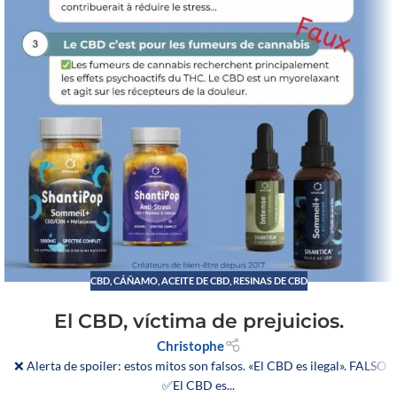
CBD
,
CÁÑAMO
,
ACEITE DE CBD
,
RESINAS DE CBD
El CBD, víctima de prejuicios.
Christophe
❌ Alerta de spoiler: estos mitos son falsos. «El CBD es ilegal». FALSO
✅El CBD es...