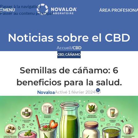
Passer à la navigation
ÁREA PROFESION
MENÚ
Passer au contenu principal
Noticias sobre el CBD
Accueil
/
CBD
CBD
,
CÁÑAMO
Semillas de cáñamo: 6
beneficios para la salud.
0
Novaloa
Activé 1 février 2024