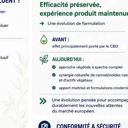
dessous).
entregan
montados y listos
Il est livré monté
montados y listos
para la venta.
et rempli.
para la venta.
Los frontales son
Le présentoir vous
Los frontales son
intercambiables
est offert et vous
intercambiables
para adaptarse
bénéficiez de 10%
para adaptarse
mejor a su
de réduction sur
mejor a su
selección de
l'achat des 8
selección de
productos.
sprays.
productos.
💰 Una
💰 Una
herramienta para
herramienta para
aumentar la
aumentar la
rentabilidad
rentabilidad
Aumenta el valor
Aumenta el valor
medio de la
medio de la
compra
compra
Organiza tu
Organiza tu
sección de CBD
sección de CBD
Mejora tu
Mejora tu
merchandising sin
merchandising sin
esfuerzo