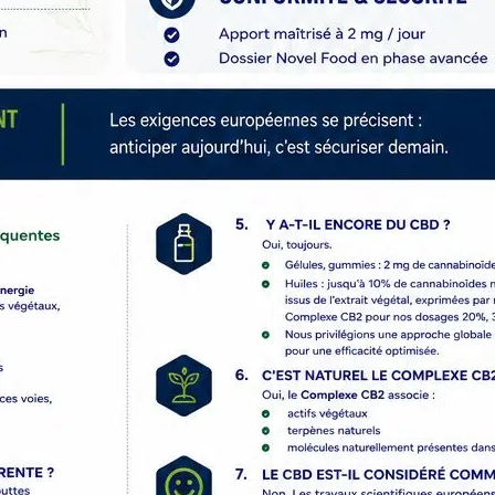
esfuerzo
👉 Una solución
👉 Una solución
sencilla para
sencilla para
reforzar tu equipo
reforzar tu equipo
de ventas y
de ventas y
optimizar tus
optimizar tus
márgenes
márgenes
Contenido:
Contenido:
12 aceites para
12 aceites para
mezclar entre 4
mezclar entre 4
referencias de
referencias de
amplio espectro:
Espectro
Inflamación,
Completo:
Articulaciones,
Inflamación,
Sueño, Antiestrés
Articulaciones,
👉 Para cada
Sueño, Antiestrés
referencia:
👉 Para cada
2 huiles en 10 % ;
1
referencia:
huile en 20 %