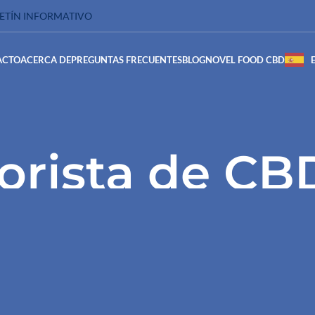
LETÍN INFORMATIVO
ACTO
ACERCA DE
PREGUNTAS FRECUENTES
BLOG
NOVEL FOOD CBD
orista de CB
Accueil
/
Grossiste CBD