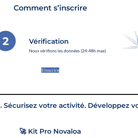
Comment s’inscrire
 ACEITES
ACEITES PARA DORMIR
ACEITES DE LA GAMA FLOWER PO
Vérification
 productos
Nous vérifions les données (24-48h max)
S'inscrire
. Sécurisez votre activité. Développez v
Un booster CBD végétal
🍓
E-liquide
développé par Novaloa pour
Passion Po
🚀 Kit Pro Novaloa
enrichir facilement vos e-
🐶 Offrez à vot
liquides préférés en CBD large