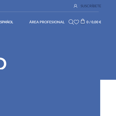
SUSCRÍBETE
ÁREA PROFESIONAL
ESPAÑOL
0
/
0,00
€
D