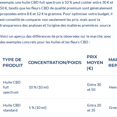
exemple, une huile CBD full spectrum à 10 % peut coûter entre 30 € et
50 €, tandis que les fleurs CBD de qualité premium sont généralement
proposées entre 8 € et 12 € le gramme. Pour optimiser votre budget, il
est conseillé de comparer non seulement les prix, mais aussi la
transparence des analyses et l’origine des matières premières. source
Voici un aperçu des différences de prix observées sur le marché, avec
des exemples concrets pour les huiles et les fleurs CBD :
PRIX
TYPE DE
MA
CONCENTRATION/POIDS
MOYEN
PRODUIT
REP
(€)
Huile CBD
Entre 30
full
10 % (10 ml)
Hem
et 50
spectrum
Huile CBD
Entre 20
5 % (10 ml)
Gree
standard
et 35