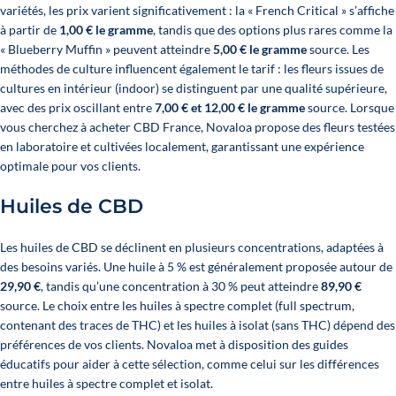
variétés, les prix varient significativement : la « French Critical » s’affiche
à partir de
1,00 € le gramme
, tandis que des options plus rares comme la
« Blueberry Muffin » peuvent atteindre
5,00 € le gramme
source
. Les
méthodes de culture influencent également le tarif : les fleurs issues de
cultures en intérieur (indoor) se distinguent par une qualité supérieure,
avec des prix oscillant entre
7,00 € et 12,00 € le gramme
source
. Lorsque
vous cherchez à acheter CBD France, Novaloa propose des fleurs testées
en laboratoire et cultivées localement, garantissant une expérience
optimale pour vos clients.
Huiles de CBD
Les huiles de CBD se déclinent en plusieurs concentrations, adaptées à
des besoins variés. Une huile à 5 % est généralement proposée autour de
29,90 €
, tandis qu’une concentration à 30 % peut atteindre
89,90 €
source. Le choix entre les huiles à spectre complet (full spectrum,
contenant des traces de THC) et les huiles à isolat (sans THC) dépend des
préférences de vos clients. Novaloa met à disposition des guides
éducatifs pour aider à cette sélection, comme celui sur
les différences
entre huiles à spectre complet et isolat
.