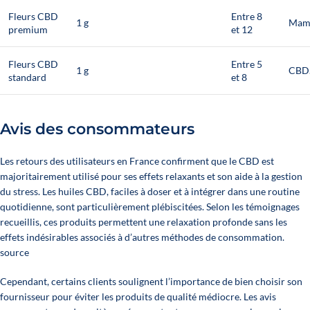
Fleurs CBD
Entre 8
1 g
Mam
premium
et 12
Fleurs CBD
Entre 5
1 g
CBD.
standard
et 8
Avis des consommateurs
Les retours des utilisateurs en France confirment que le CBD est
majoritairement utilisé pour ses effets relaxants et son aide à la gestion
du stress. Les huiles CBD, faciles à doser et à intégrer dans une routine
quotidienne, sont particulièrement plébiscitées. Selon les témoignages
recueillis, ces produits permettent une relaxation profonde sans les
effets indésirables associés à d’autres méthodes de consommation.
source
Cependant, certains clients soulignent l’importance de bien choisir son
fournisseur pour éviter les produits de qualité médiocre. Les avis