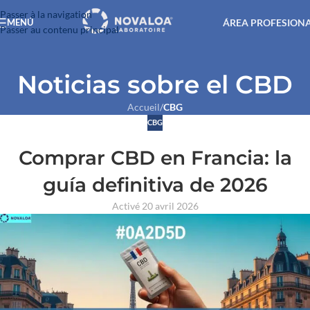
Passer à la navigation
ÁREA PROFESION
MENÚ
Passer au contenu principal
Noticias sobre el CBD
Accueil
/
CBG
CBG
Comprar CBD en Francia: la
guía definitiva de 2026
Activé 20 avril 2026