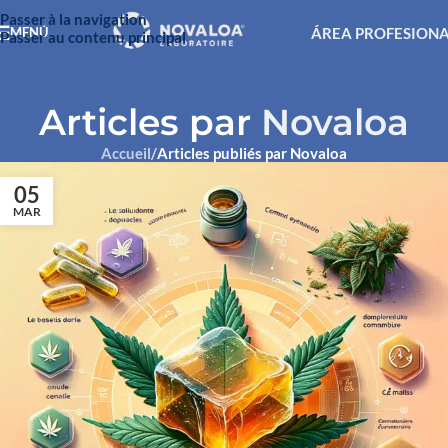
Passer à la navigation
ÁREA PROFESION
MENÚ
Passer au contenu principal
Articles par
Novaloa
Accueil
/
Articles publiés par Novaloa
05
MAR