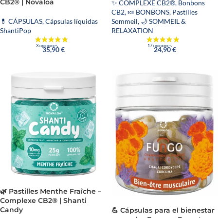
CB2® | Novaloa
✨ COMPLEXE CB2®
,
Bonbons
CB2
,
🍬 BONBONS
,
Pastilles
Sommeil
,
🌙 SOMMEIL &
💊 CÁPSULAS
,
Cápsulas líquidas
RELAXATION
ShantiPop
24,90
€
35,90
€
🌿 Pastilles Menthe Fraîche –
Complexe CB2® | Shanti
Candy
💪 Cápsulas para el bienestar