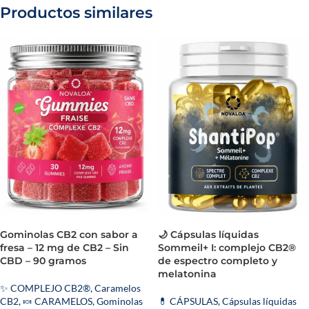
Productos similares
Gominolas CB2 con sabor a
🌙 Cápsulas líquidas
fresa – 12 mg de CB2 – Sin
Sommeil+ I: complejo CB2®
CBD – 90 gramos
de espectro completo y
melatonina
✨ COMPLEJO CB2®
,
Caramelos
CB2
,
🍬 CARAMELOS
,
Gominolas
💊 CÁPSULAS
,
Cápsulas líquidas