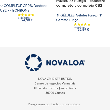
muscular Fungo – Espectro
completo y complejo CB2
✨ COMPLEXE CB2®
,
Bonbons
CB2
,
🍬 BONBONS
💊 GÉLULES
,
Gélules Fungo
,
🍄
Gamme Fungo
24,90
€
32,89
€
1 reseña
NOVA CM DISTRIBUTION
Centro de negocios Vannetais
10 rue du Docteur Joseph Audic
56000 Vannes
Póngase en contacto con nosotros