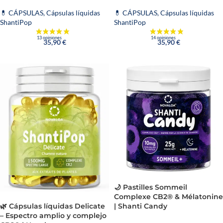
💊 CÁPSULAS
,
Cápsulas líquidas
💊 CÁPSULAS
,
Cápsulas líquidas
ShantiPop
ShantiPop
35,90
€
35,90
€
🌙 Pastilles Sommeil
Complexe CB2® & Mélatonine
| Shanti Candy
🌿 Cápsulas líquidas Delicate
– Espectro amplio y complejo