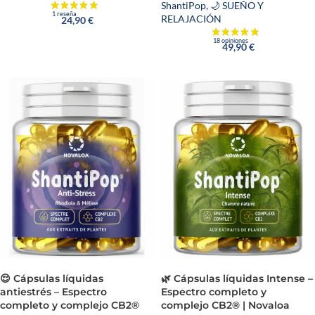
ShantiPop
,
🌙 SUEÑO Y
RELAJACIÓN
24,90
€
49,90
€
😌 Cápsulas líquidas
🌿 Cápsulas líquidas Intense –
antiestrés – Espectro
Espectro completo y
completo y complejo CB2®
complejo CB2® | Novaloa