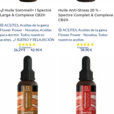
🌙 Huile Sommeil+ I Spectre
Huile Anti-Stress 20 % –
Large & Complexe CB2®
Spectre Complet & Complexe
CB2®
🟡 ACEITES
,
Aceites de la gama
Flower Power - Novaloa
,
Aceites
🟡 ACEITES
,
Aceites de la gama
457 avis
para dormir
,
Todos nuestros
Flower Power - Novaloa
,
Todos
aceites
,
🌙 SUEÑO Y RELAJACIÓN
nuestros aceites
26,29
€
–
42,90
€
38,90
€