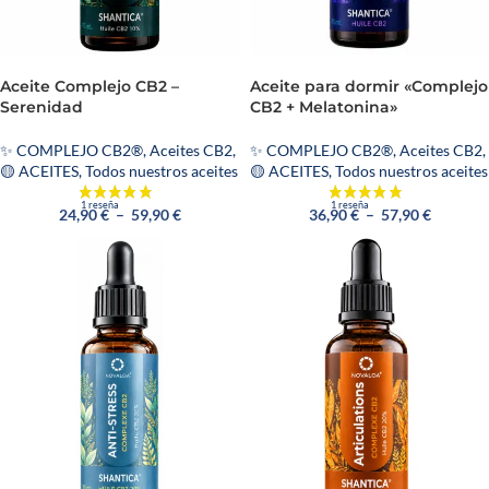
Aceite Complejo CB2 –
Aceite para dormir «Complejo
Serenidad
CB2 + Melatonina»
✨ COMPLEJO CB2®
,
Aceites CB2
,
✨ COMPLEJO CB2®
,
Aceites CB2
,
🟡 ACEITES
,
Todos nuestros aceites
🟡 ACEITES
,
Todos nuestros aceites
24,90
€
–
59,90
€
36,90
€
–
57,90
€
1 reseña