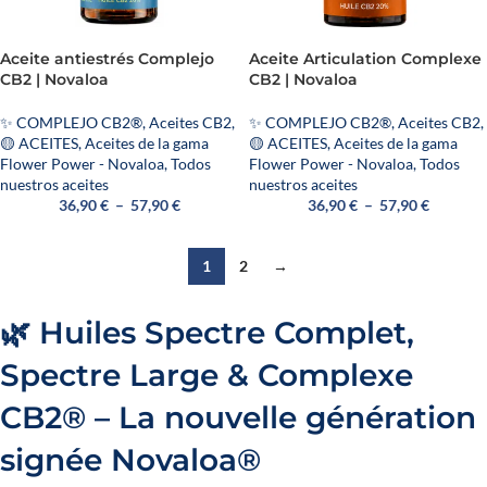
Aceite antiestrés Complejo
Aceite Articulation Complexe
CB2 | Novaloa
CB2 | Novaloa
✨ COMPLEJO CB2®
,
Aceites CB2
,
✨ COMPLEJO CB2®
,
Aceites CB2
,
🟡 ACEITES
,
Aceites de la gama
🟡 ACEITES
,
Aceites de la gama
Flower Power - Novaloa
,
Todos
Flower Power - Novaloa
,
Todos
nuestros aceites
nuestros aceites
36,90
€
–
57,90
€
36,90
€
–
57,90
€
1
2
→
🌿 Huiles Spectre Complet,
Spectre Large & Complexe
CB2® – La nouvelle génération
signée Novaloa®