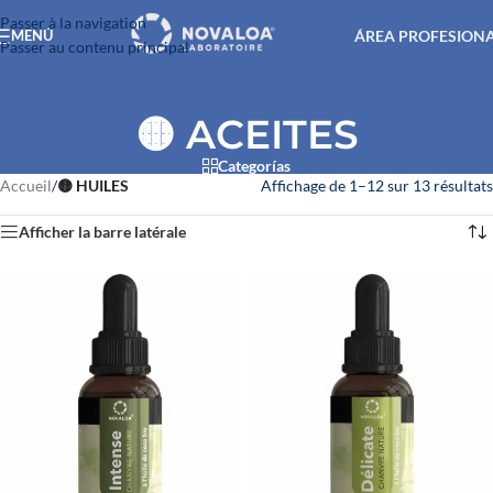
Passer à la navigation
ÁREA PROFESION
MENÚ
Passer au contenu principal
🟡 ACEITES
Categorías
Accueil
/
🟡 HUILES
Affichage de 1–12 sur 13 résultats
Afficher la barre latérale