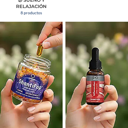
🌙 SUEÑO Y
RELAJACIÓN
8 productos