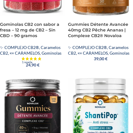
Gominolas CB2 con sabor a
Gummies Détente Avancée
fresa – 12 mg de CB2 – Sin
40mg CB2 Pêche Ananas |
CBD – 90 gramos
Complexe CB2® Novaloa
✨ COMPLEJO CB2®
,
Caramelos
✨ COMPLEJO CB2®
,
Caramelos
CB2
,
🍬 CARAMELOS
,
Gominolas
CB2
,
🍬 CARAMELOS
,
Gominolas
39,00
€
24,90
€