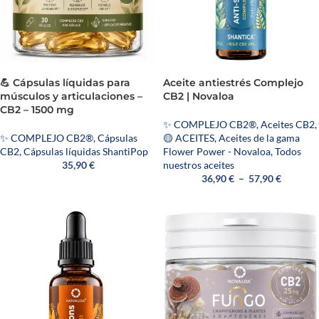
💪 Cápsulas líquidas para
Aceite antiestrés Complejo
músculos y articulaciones –
CB2 | Novaloa
CB2 – 1500 mg
✨ COMPLEJO CB2®
,
Aceites CB2
,
✨ COMPLEJO CB2®
,
Cápsulas
🟡 ACEITES
,
Aceites de la gama
CB2
,
Cápsulas líquidas ShantiPop
Flower Power - Novaloa
,
Todos
35,90
€
nuestros aceites
36,90
€
–
57,90
€