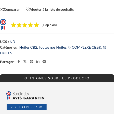
Comparar
Ajouter à la liste de souhaits
(1 opinión)
UGS :
ND
Catégories :
Huiles CB2
,
Toutes nos Huiles
,
✨ COMPLEXE CB2®
,
🟡
HUILES
Partager :
OPINIONES SOBRE EL PRODUCTO
VER EL CERTIFICADO