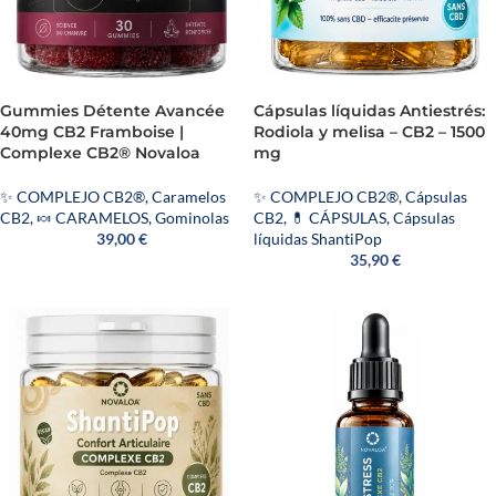
Gummies Détente Avancée
Cápsulas líquidas Antiestrés:
40mg CB2 Framboise |
Rodiola y melisa – CB2 – 1500
Complexe CB2® Novaloa
mg
✨ COMPLEJO CB2®
,
Caramelos
✨ COMPLEJO CB2®
,
Cápsulas
CB2
,
🍬 CARAMELOS
,
Gominolas
CB2
,
💊 CÁPSULAS
,
Cápsulas
39,00
€
líquidas ShantiPop
35,90
€