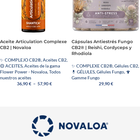
Aceite Articulation Complexe
Cápsulas Antiestrés Fungo
CB2 | Novaloa
CB2® | Reishi, Cordyceps y
Rhodiola
✨ COMPLEJO CB2®
,
Aceites CB2
,
🟡 ACEITES
,
Aceites de la gama
✨ COMPLEXE CB2®
,
Gélules CB2
,
Flower Power - Novaloa
,
Todos
💊 GÉLULES
,
Gélules Fungo
,
🍄
nuestros aceites
Gamme Fungo
36,90
€
–
57,90
€
29,90
€