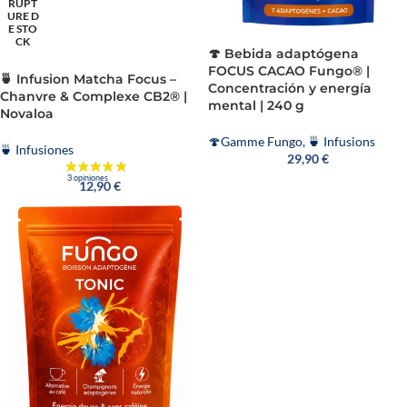
RUPT
URE D
E STO
CK
🍄 Bebida adaptógena
FOCUS CACAO Fungo® |
🍵 Infusion Matcha Focus –
Concentración y energía
Chanvre & Complexe CB2® |
mental | 240 g
Novaloa
7 opiniones
🍄Gamme Fungo
,
🍵 Infusions
🍵 Infusiones
29,90
€
12,90
€