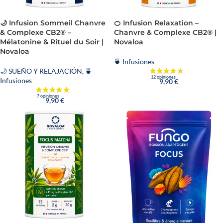
🌙 Infusion Sommeil Chanvre
🍊 Infusion Relaxation –
& Complexe CB2® –
Chanvre & Complexe CB2® |
Mélatonine & Rituel du Soir |
Novaloa
Novaloa
🍵 Infusiones
🌙 SUEÑO Y RELAJACIÓN
,
🍵
Infusiones
9,90
€
9,90
€