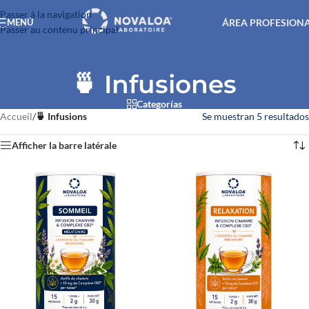
Passer à la navigation
ÁREA PROFESION
MENÚ
Passer au contenu principal
🍵 Infusiones
Categorías
Accueil
/
🍵 Infusions
Se muestran 5 resultados
Afficher la barre latérale