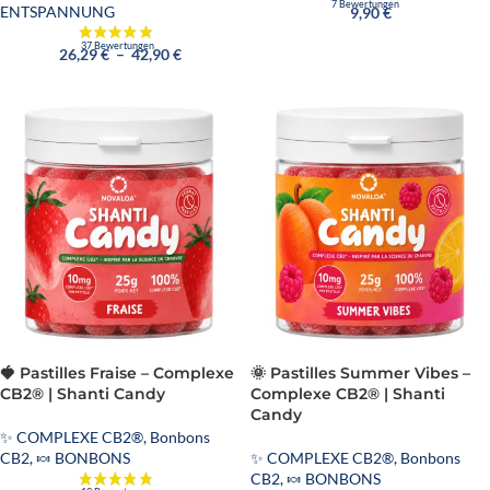
ENTSPANNUNG
9,90
€
26,29
€
–
42,90
€
🍓 Pastilles Fraise – Complexe
🌞 Pastilles Summer Vibes –
CB2® | Shanti Candy
Complexe CB2® | Shanti
Candy
✨ COMPLEXE CB2®
,
Bonbons
CB2
,
🍬 BONBONS
✨ COMPLEXE CB2®
,
Bonbons
CB2
,
🍬 BONBONS