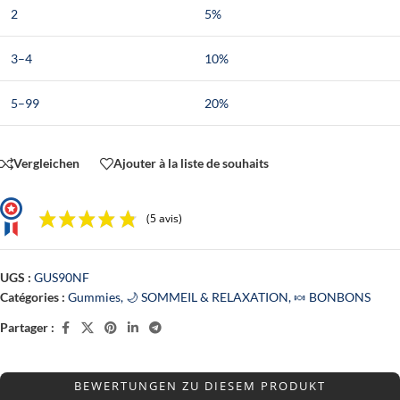
2
5%
3–4
10%
5–99
20%
Vergleichen
Ajouter à la liste de souhaits
(5 avis)
UGS :
GUS90NF
Catégories :
Gummies
,
🌙 SOMMEIL & RELAXATION
,
🍬 BONBONS
Partager :
BEWERTUNGEN ZU DIESEM PRODUKT