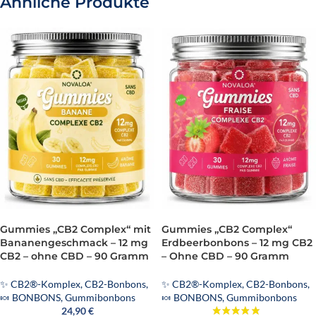
Ähnliche Produkte
Gummies „CB2 Complex“ mit
Gummies „CB2 Complex“
Bananengeschmack – 12 mg
Erdbeerbonbons – 12 mg CB2
CB2 – ohne CBD – 90 Gramm
– Ohne CBD – 90 Gramm
✨ CB2®-Komplex
,
CB2-Bonbons
,
✨ CB2®-Komplex
,
CB2-Bonbons
,
🍬 BONBONS
,
Gummibonbons
🍬 BONBONS
,
Gummibonbons
24,90
€