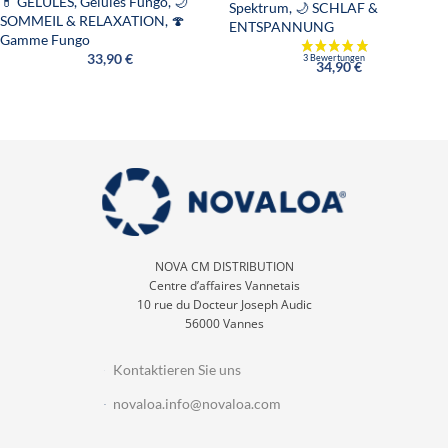
💊 GÉLULES
,
Gélules Fungo
,
🌙
Spektrum
,
🌙 SCHLAF &
SOMMEIL & RELAXATION
,
🍄
ENTSPANNUNG
Gamme Fungo
33,90
€
34,90
€
NOVA CM DISTRIBUTION
Centre d’affaires Vannetais
10 rue du Docteur Joseph Audic
56000 Vannes
Kontaktieren Sie uns
novaloa.info@novaloa.com