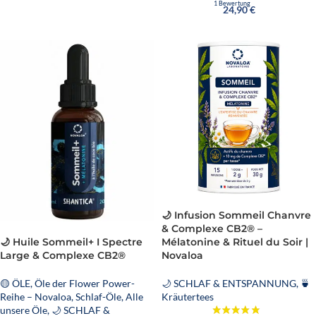
24,90
€
🌙 Infusion Sommeil Chanvre
& Complexe CB2® –
Mélatonine & Rituel du Soir |
🌙 Huile Sommeil+ I Spectre
Novaloa
Large & Complexe CB2®
🌙 SCHLAF & ENTSPANNUNG
,
🍵
🟡 ÖLE
,
Öle der Flower Power-
Kräutertees
Reihe – Novaloa
,
Schlaf-Öle
,
Alle
unsere Öle
,
🌙 SCHLAF &