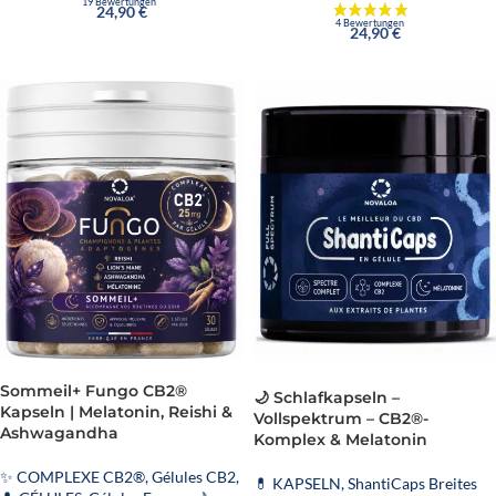
24,90
€
24,90
€
Sommeil+ Fungo CB2®
🌙 Schlafkapseln –
Kapseln | Melatonin, Reishi &
Vollspektrum – CB2®-
Ashwagandha
Komplex & Melatonin
✨ COMPLEXE CB2®
,
Gélules CB2
,
💊 KAPSELN
,
ShantiCaps Breites