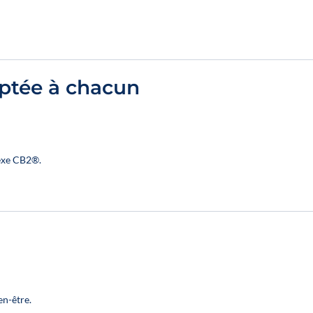
ptée à chacun
exe CB2®.
n-être.