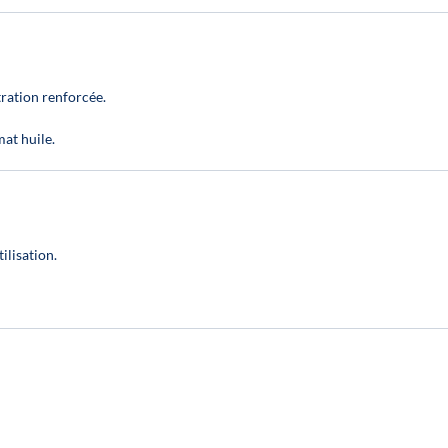
tration renforcée.
at huile.
ilisation.