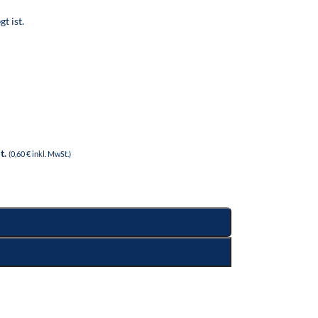
t ist.
t.
(0,60 € inkl. MwSt.)