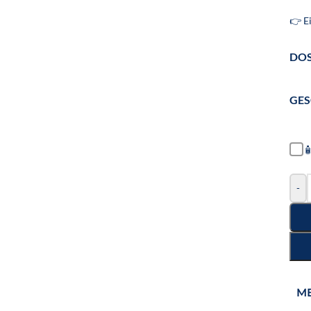
👉 E
DO
GE

-
M