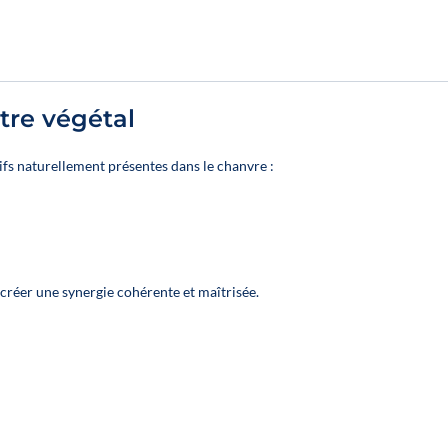
optimieren
optimieren
Inhalt:
Inhalt:
12 Öle zum
12 Öle zum
Mischen aus 4
Mischen aus 
Produkten mit
verschiedene
tre végétal
breitem
Sorten
Wirkungsspektrum:
Vollspektrum
fs naturellement présentes dans le chanvre :
Entzündungen,
Entzündungen
Gelenke, Schlaf,
Gelenke, Schla
Stressabbau
Stressabbau
👉 Für jede
👉 Für jede
Artikelnummer:
Artikelnumme
 créer une synergie cohérente et maîtrisée.
2 huiles en 10 % ;
1
2 huiles en 10 %
huile en 20 %
huile en 20 