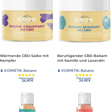
Wärmende CBD-Salbe mit
Beruhigender CBD-Balsam
Kampfer
mit Kamille und Lavandin
🧴 KOSMETIK
,
Balsame
🧴 KOSMETIK
,
Balsame
26,90
€
24,90
€