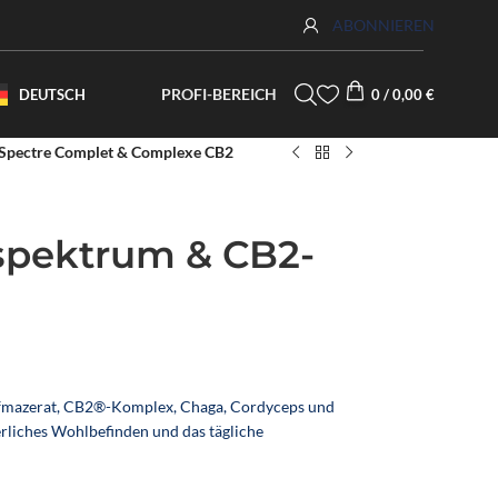
ABONNIEREN
PROFI-BEREICH
DEUTSCH
0
/
0,00
€
– Spectre Complet & Complexe CB2
spektrum & CB2-
nfmazerat, CB2®-Komplex, Chaga, Cordyceps und
rliches Wohlbefinden und das tägliche