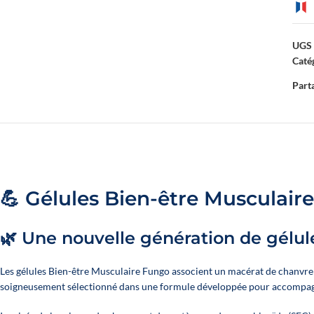
ALLE UNSERE ÖL
UGS 
Catég
Alle Produkte ent
Parta
💪 Gélules Bien-être Musculai
🌿 Une nouvelle génération de gélul
Les gélules Bien-être Musculaire Fungo associent un macérat de chanvre
soigneusement sélectionné dans une formule développée pour accompagner 