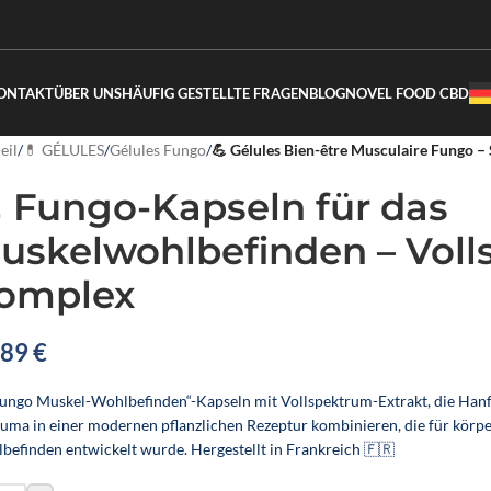
ONTAKT
ÜBER UNS
HÄUFIG GESTELLTE FRAGEN
BLOG
NOVEL FOOD CBD
eil
/
💊 GÉLULES
/
Gélules Fungo
/
💪 Gélules Bien-être Musculaire Fungo 
 Fungo-Kapseln für das
uskelwohlbefinden – Voll
omplex
,89
€
Fungo Muskel-Wohlbefinden“-Kapseln mit Vollspektrum-Extrakt, die Ha
uma in einer modernen pflanzlichen Rezeptur kombinieren, die für körpe
befinden entwickelt wurde. Hergestellt in Frankreich 🇫🇷