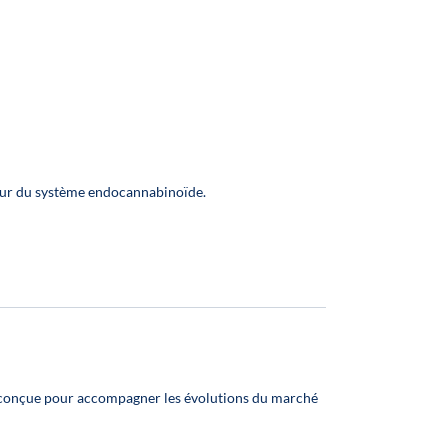
den
✅ Fabriqué en France
ar,
h
r
sen
 die
n
our du système endocannabinoïde.
hen
rt
re
g
r
g
he
en
 conçue pour accompagner les évolutions du marché
ken
 zu