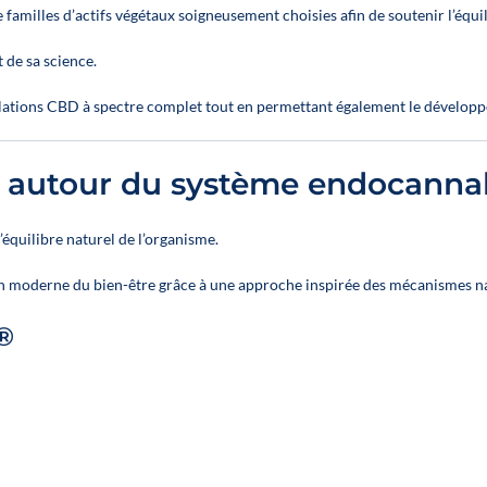
optimieren
optimieren
e familles d’actifs végétaux soigneusement choisies afin de soutenir l’équi
Inhalt:
Inhalt:
 de sa science.
12 Öle zum
12 Öle zum
Mischen aus 4
Mischen aus 
mulations CBD à spectre complet tout en permettant également le dévelop
Produkten mit
verschiedene
breitem
Sorten
Wirkungsspektrum:
Vollspektrum
e autour du système endocanna
Entzündungen,
Entzündungen
Gelenke, Schlaf,
Gelenke, Schla
équilibre naturel de l’organisme.
Stressabbau
Stressabbau
👉 Für jede
👉 Für jede
 moderne du bien-être grâce à une approche inspirée des mécanismes na
Artikelnummer:
Artikelnumme
2®
2 huiles en 10 % ;
1
2 huiles en 10 %
huile en 20 %
huile en 20 