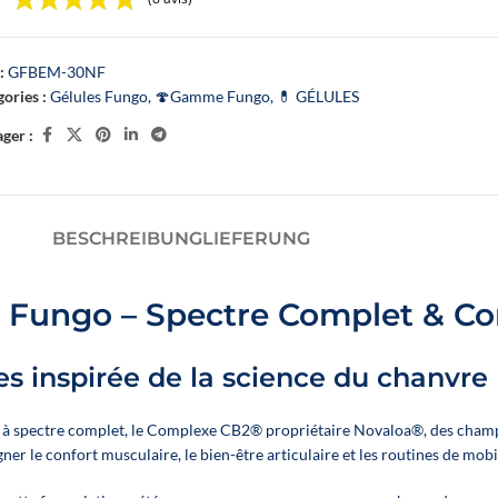
E
SCHLAFÖLE
ÖLE DER FLOWER POWER-REIHE – NOVALOA
:
GFBEM-30NF
ories :
Gélules Fungo
,
🍄Gamme Fungo
,
💊 GÉLULES
decken
ger :
BESCHREIBUNG
LIEFERUNG
re Fungo – Spectre Complet & 
es inspirée de la science du chanvre
Un booster CBD végétal
 à spectre complet, le Complexe CB2® propriétaire Novaloa®, des champi
🍓
E-liquid
développé par Novaloa pour
le confort musculaire, le bien-être articulaire et les routines de mobil
Passion P
enrichir facilement vos e-
🐶 Offrez à vo
liquides préférés en CBD large