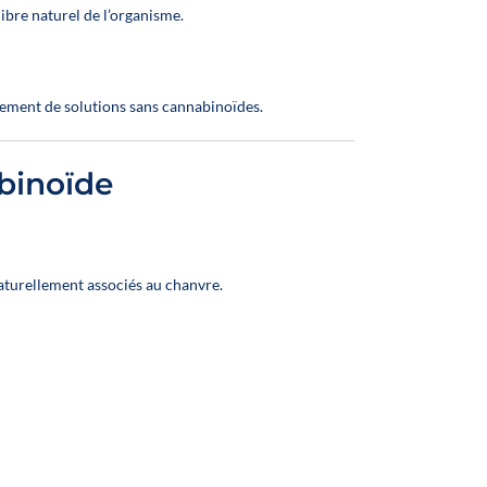
libre naturel de l’organisme.
4
pement de solutions sans cannabinoïdes.
n
:
binoïde
,
f,
turellement associés au chanvre.
r:
 ;
1
%