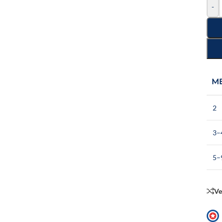
-
M
2
3–
5–
Ve