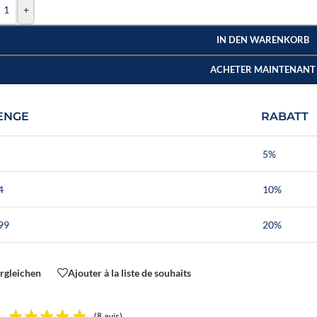
+
IN DEN WARENKORB
ACHETER MAINTENANT
ENGE
RABATT
5%
4
10%
99
20%
rgleichen
Ajouter à la liste de souhaits
(8 avis)