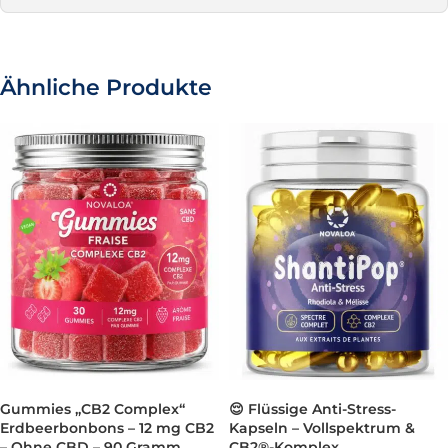
Ähnliche Produkte
Gummies „CB2 Complex“
😌 Flüssige Anti-Stress-
Erdbeerbonbons – 12 mg CB2
Kapseln – Vollspektrum &
– Ohne CBD – 90 Gramm
CB2®-Komplex