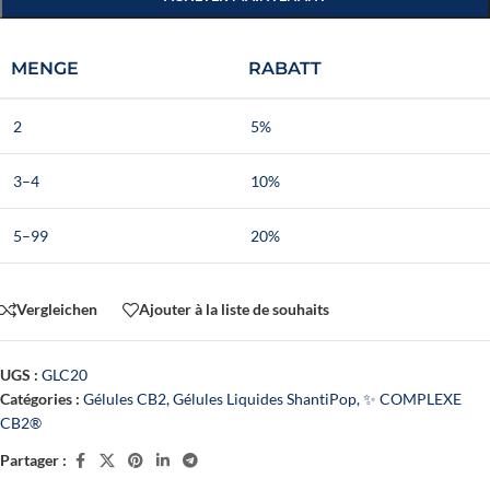
MENGE
RABATT
2
5%
3–4
10%
5–99
20%
Vergleichen
Ajouter à la liste de souhaits
UGS :
GLC20
Catégories :
Gélules CB2
,
Gélules Liquides ShantiPop
,
✨ COMPLEXE
CB2®
Partager :