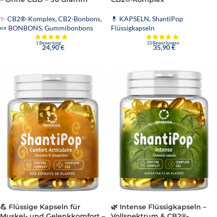
✨ CB2®-Komplex
,
CB2-Bonbons
,
💊 KAPSELN
,
ShantiPop
🍬 BONBONS
,
Gummibonbons
Flüssigkapseln
24,90
€
35,90
€
💪 Flüssige Kapseln für
🌿 Intense Flüssigkapseln –
Muskel- und Gelenkkomfort –
Vollspektrum & CB2®-