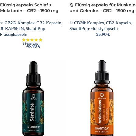
Flüssigkapseln Schlaf +
💪 Flüssigkapseln für Muskeln
Melatonin – CB2 – 1500 mg
und Gelenke – CB2 – 1500 mg
✨ CB2®-Komplex
,
CB2-Kapseln
,
✨ CB2®-Komplex
,
CB2-Kapseln
,
💊 KAPSELN
,
ShantiPop
ShantiPop-Flüssigkapseln
Flüssigkapseln
35,90
€
49,90
€