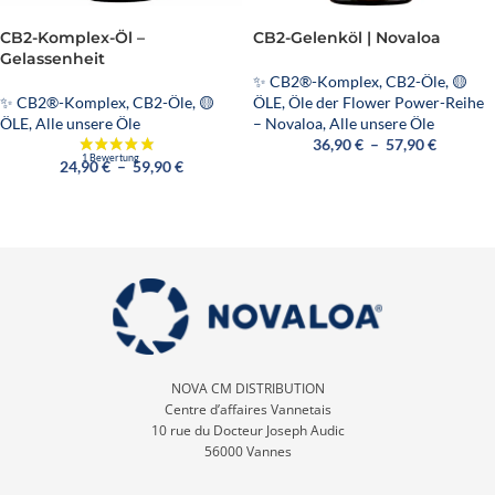
CB2-Komplex-Öl –
CB2-Gelenköl | Novaloa
Gelassenheit
✨ CB2®-Komplex
,
CB2-Öle
,
🟡
✨ CB2®-Komplex
,
CB2-Öle
,
🟡
ÖLE
,
Öle der Flower Power-Reihe
ÖLE
,
Alle unsere Öle
– Novaloa
,
Alle unsere Öle
36,90
€
–
57,90
€
24,90
€
–
59,90
€
NOVA CM DISTRIBUTION
Centre d’affaires Vannetais
10 rue du Docteur Joseph Audic
56000 Vannes