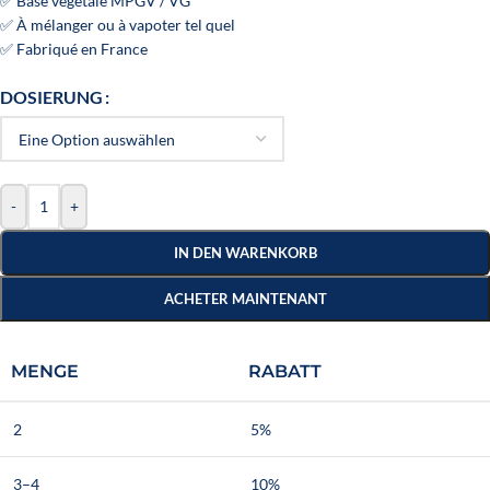
✅ Base végétale MPGV / VG
✅ À mélanger ou à vapoter tel quel
✅ Fabriqué en France
DOSIERUNG
-
+
IN DEN WARENKORB
ACHETER MAINTENANT
MENGE
RABATT
2
5%
3–4
10%