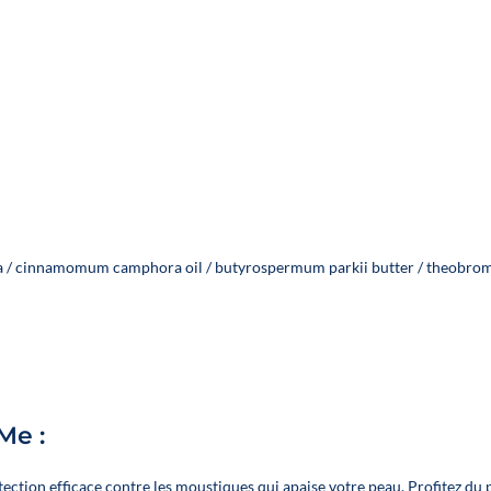
lba / cinnamomum camphora oil / butyrospermum parkii butter / theobroma
Me :
tection efficace contre les moustiques qui apaise votre peau. Profitez du p