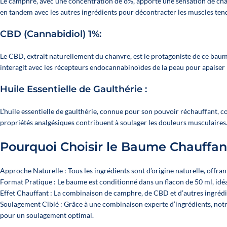
Le camphre, avec une concentration de 8%, apporte une sensation de chale
en tandem avec les autres ingrédients pour décontracter les muscles tendu
CBD (Cannabidiol) 1%:
Le CBD, extrait naturellement du chanvre, est le protagoniste de ce ba
interagit avec les récepteurs endocannabinoïdes de la peau pour apaiser l
Huile Essentielle de Gaulthérie :
L’huile essentielle de gaulthérie, connue pour son pouvoir réchauffant, c
propriétés analgésiques contribuent à soulager les douleurs musculaires
Pourquoi Choisir le Baume Chauffan
Approche Naturelle : Tous les ingrédients sont d’origine naturelle, offra
Format Pratique : Le baume est conditionné dans un flacon de 50 ml, idé
Effet Chauffant : La combinaison de camphre, de CBD et d’autres ingrédi
Soulagement Ciblé : Grâce à une combinaison experte d’ingrédients, notr
pour un soulagement optimal.