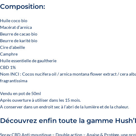
Composition:
Huile coco bio
Macérat d’arnica
Beurre de cacao bio
Beurre de karité bio
Cire d’abeille
Camphre
Huile essentielle de gaultherie
CBD 1%
Nom INCI : Cocos nucifera oil / arnica montana flower extract / cera a
fragrantissima
Vendu en pot de 50ml
Après ouverture à utiliser dans les 15 mois.
A conserver dans un endroit sec à l’abri de la lumière et de la chaleur.
Découvrez enfin toute la gamme Hush’
Spray CBD Anti-moustique – Double action – Apaise & Protège
, une pro