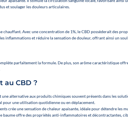
Die Frontblenden
Die Frontblen
ur apaisante. Il stimule la circulation sanguine locale, favorisant ainsi
bénéficiez de 10%
sind austauschbar,
sind austauschb
s et soulager les douleurs articulaires.
de réduction sur
damit sie sich
damit sie sic
l'achat des 8 sprays.
optimal an Ihr
optimal an Ih
Sortiment anpassen
Sortiment anpas
lassen.
lassen.
ume chauffant. Avec une concentration de 1%, le CBD possèderait des
prop
es inflammations et réduire la sensation de douleur, offrant ainsi un sou
💰 Ein Hebel für die
💰 Ein Hebel für
Rentabilität
Rentabilität
Steigert Ihren
Steigert Ihre
durchschnittlichen
durchschnittlic
omplète parfaitement la formule. De plus, son arôme caractéristique offre
Warenkorbwert
Warenkorbwe
.
Strukturiert Ihre
Strukturiert Ih
CBD-Abteilung
CBD-Abteilun
t au CBD ?
Verbessert Ihr
Verbessert Ih
Merchandising
Merchandisin
nt une alternative aux produits chimiques souvent présents dans les soluti
mühelos
mühelos
al pour une utilisation quotidienne ou en déplacement.
👉 Eine einfache
👉 Eine einfac
ents crée une sensation de chaleur apaisante, idéale pour détendre les m
Lösung, um Ihren
Lösung, um Ihr
e baume offre des propriétés anti-inflammatoires et décontractantes, cib
Vertrieb zu stärken
Vertrieb zu stär
und Ihre Margen zu
und Ihre Margen