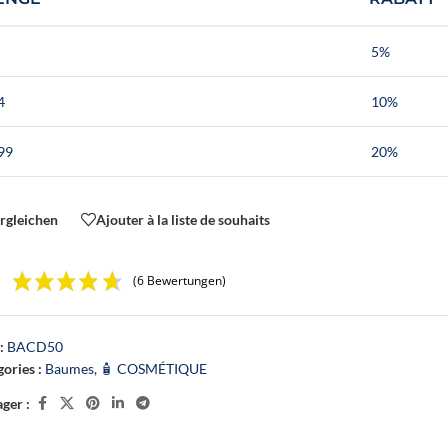
5%
4
10%
99
20%
rgleichen
Ajouter à la liste de souhaits
(6 Bewertungen)
:
BACD50
ories :
Baumes
,
🧴 COSMÉTIQUE
ger :