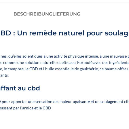
E
SCHLAFÖLE
ÖLE DER FLOWER POWER-REIHE – NOVALOA
BESCHREIBUNG
LIEFERUNG
D : Un remède naturel pour soulage
decken
es, qu’elles soient dues à une activité physique intense, à une mauvaise
omme une solution naturelle et efficace. Formulé avec des ingrédients de
ille, le camphre, le CBD et l’huile essentielle de gaulthérie, ce baume off
ants.
ffant au cbd
é pour apporter une sensation de chaleur apaisante et un soulagement cibl
assant par l’arnica et le CBD
Un booster CBD végétal
🍓
E-liquid
développé par Novaloa pour
Passion P
enrichir facilement vos e-
🐶 Offrez à vo
liquides préférés en CBD large