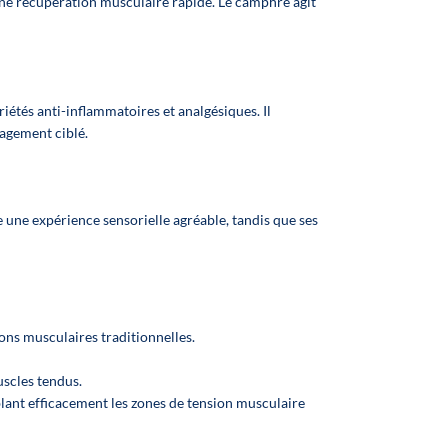
den
 une récupération musculaire rapide. Le camphre agit
✅ Fabriqué en France
ar,
h
r
sen
riétés anti-inflammatoires et analgésiques
. Il
lagement ciblé.
 die
n
hen
 une expérience sensorielle agréable, tandis que ses
rt
re
g
r
g
ons musculaires traditionnelles.
he
uscles tendus.
en
lant efficacement les zones de tension musculaire
ken
 zu