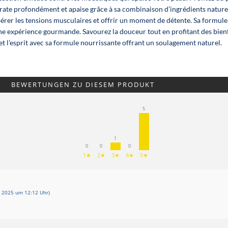
drate profondément et apaise grâce à sa combinaison d’ingrédients nature
ibérer les tensions musculaires et offrir un moment de détente. Sa formule 
ne expérience gourmande. Savourez la douceur tout en profitant des bien
et l’esprit avec sa formule nourrissante offrant un soulagement naturel.
BEWERTUNGEN ZU DIESEM PRODUKT
5
1
0
0
0
1★
2★
3★
4★
5★
r 2025 um 12:12 Uhr)