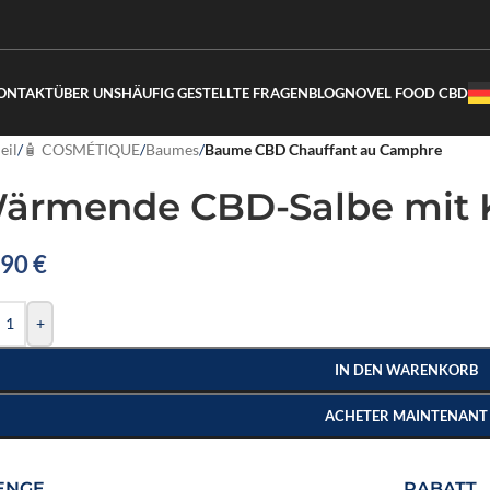
ONTAKT
ÜBER UNS
HÄUFIG GESTELLTE FRAGEN
BLOG
NOVEL FOOD CBD
eil
/
🧴 COSMÉTIQUE
/
Baumes
/
Baume CBD Chauffant au Camphre
ärmende CBD-Salbe mit 
,90
€
+
IN DEN WARENKORB
ACHETER MAINTENANT
ENGE
RABATT