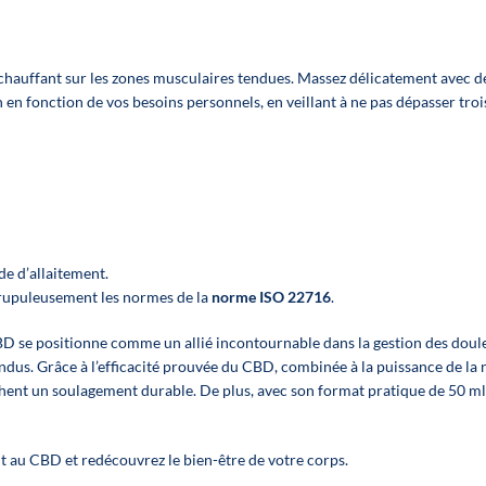
optimieren
optimieren
Inhalt:
Inhalt:
12 Öle zum
12 Öle zum
chauffant sur les zones musculaires tendues. Massez délicatement avec 
Mischen aus 4
Mischen aus 
en fonction de vos besoins personnels, en veillant à ne pas dépasser trois
Produkten mit
verschiedene
breitem
Sorten
Wirkungsspektrum:
Vollspektrum
Entzündungen,
Entzündungen
Gelenke, Schlaf,
Gelenke, Schla
Stressabbau
Stressabbau
e d’allaitement.
👉 Für jede
👉 Für jede
crupuleusement les normes de la
norme ISO 22716
.
Artikelnummer:
Artikelnumme
2 huiles en 10 % ;
1
2 huiles en 10 %
BD se positionne comme un allié incontournable dans la gestion des doule
huile en 20 %
huile en 20 
dus. Grâce à l’efficacité prouvée du CBD, combinée à la puissance de la na
chent un soulagement durable. De plus, avec son format pratique de 50 m
t au CBD et redécouvrez le bien-être de votre corps.