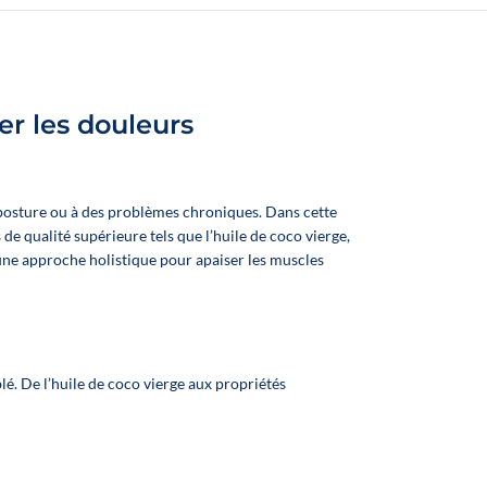
r les douleurs
 posture ou à des problèmes chroniques. Dans cette
 qualité supérieure tels que l’huile de coco vierge,
re une approche holistique pour apaiser les muscles
é. De l’huile de coco vierge aux propriétés
e CBD Framboise
❄️
E-liquide CBD Menthe Pitaya
oivre – 10 ml
– 10 ml
tre chien de 10 à
🐶 Offrez à votre chien de plus
🐶 Offrez à votre