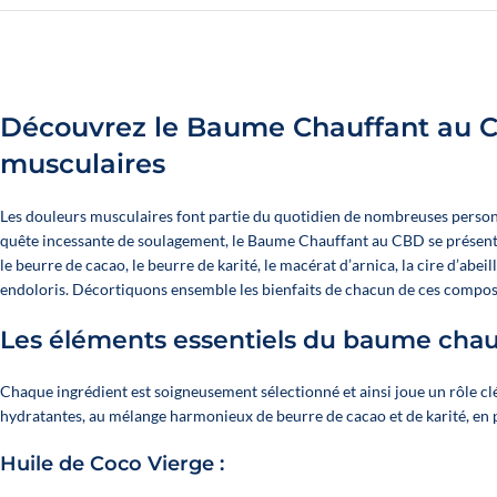
ALLE UNSERE ÖL
Découvrez le Baume Chauffant au CB
Alle Produkte ent
musculaires
Les douleurs musculaires font partie du quotidien de nombreuses personn
quête incessante de soulagement, le Baume Chauffant au CBD se présente c
le beurre de cacao, le beurre de karité, le macérat d’arnica, la cire d’abe
endoloris. Décortiquons ensemble les bienfaits de chacun de ces compos
Les éléments essentiels du baume chau
Chaque ingrédient est soigneusement sélectionné et ainsi joue un rôle cl
hydratantes, au mélange harmonieux de beurre de cacao et de karité, en p
Huile de Coco Vierge :