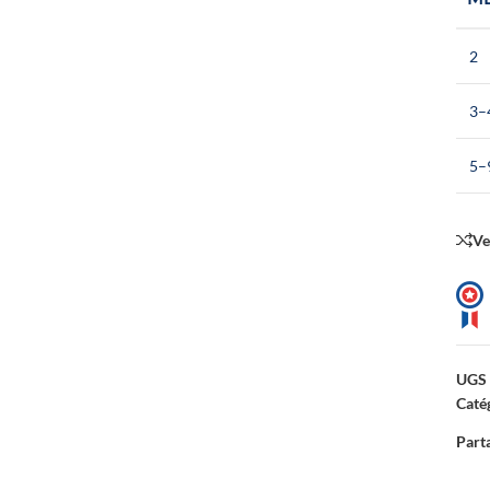
2
3–
5–
Ve
UGS 
Catég
Parta