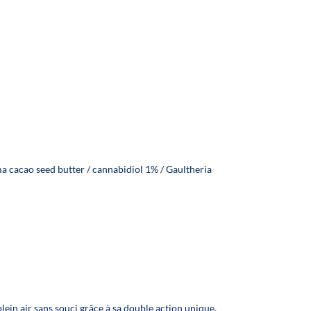
 cacao seed butter / cannabidiol 1% / Gaultheria
lein air sans souci grâce à sa double action unique.