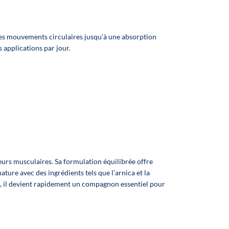
des mouvements circulaires jusqu’à une absorption
4
 applications par jour.
n
:
,
f,
r:
 ;
1
urs musculaires. Sa formulation équilibrée offre
%
ture avec des ingrédients tels que l’arnica et la
l, il devient rapidement un compagnon essentiel pour