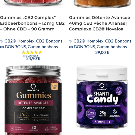
Gummies „CB2 Complex“
Gummies Détente Avancée
Erdbeerbonbons – 12 mg CB2
40mg CB2 Pêche Ananas |
– Ohne CBD – 90 Gramm
Complexe CB2® Novaloa
✨ CB2®-Komplex
,
CB2-Bonbons
,
✨ CB2®-Komplex
,
CB2-Bonbons
,
🍬 BONBONS
,
Gummibonbons
🍬 BONBONS
,
Gummibonbons
39,00
€
24,90
€