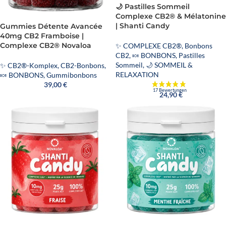
🌙 Pastilles Sommeil
Complexe CB2® & Mélatonine
| Shanti Candy
Gummies Détente Avancée
40mg CB2 Framboise |
Complexe CB2® Novaloa
✨ COMPLEXE CB2®
,
Bonbons
CB2
,
🍬 BONBONS
,
Pastilles
Sommeil
,
🌙 SOMMEIL &
✨ CB2®-Komplex
,
CB2-Bonbons
,
RELAXATION
🍬 BONBONS
,
Gummibonbons
39,00
€
24,90
€
1 Bewertung