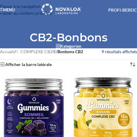
Passer à la navigation
PROFI-BEREI
MENÜ
Passer au contenu principal
CB2-Bonbons
Kategorien
Accueil
/
✨ COMPLEXE CB2®
/
Bonbons CB2
9 résultats affichés
Afficher la barre latérale