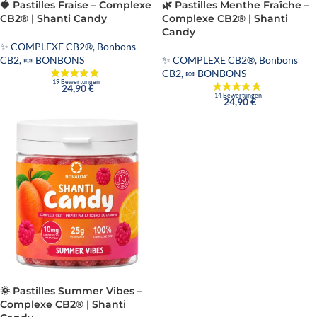
🍓 Pastilles Fraise – Complexe
🌿 Pastilles Menthe Fraîche –
CB2® | Shanti Candy
Complexe CB2® | Shanti
Candy
✨ COMPLEXE CB2®
,
Bonbons
CB2
,
🍬 BONBONS
✨ COMPLEXE CB2®
,
Bonbons
CB2
,
🍬 BONBONS
24,90
€
24,90
€
🌞 Pastilles Summer Vibes –
Complexe CB2® | Shanti