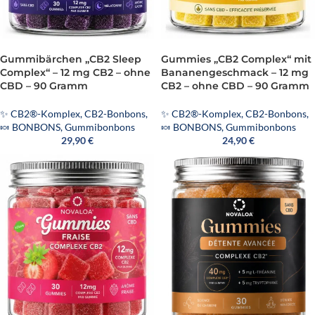
Gummibärchen „CB2 Sleep
Gummies „CB2 Complex“ mit
Complex“ – 12 mg CB2 – ohne
Bananengeschmack – 12 mg
CBD – 90 Gramm
CB2 – ohne CBD – 90 Gramm
✨ CB2®-Komplex
,
CB2-Bonbons
,
✨ CB2®-Komplex
,
CB2-Bonbons
,
🍬 BONBONS
,
Gummibonbons
🍬 BONBONS
,
Gummibonbons
29,90
€
24,90
€