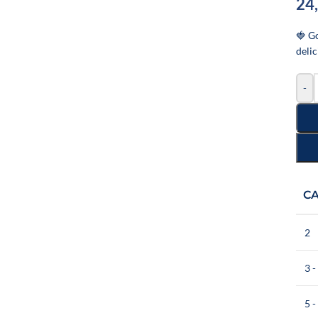
24
🍓 G
deli
-
C
2
3 -
5 -