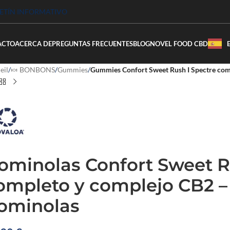
LETÍN INFORMATIVO
ACTO
ACERCA DE
PREGUNTAS FRECUENTES
BLOG
NOVEL FOOD CBD
eil
/
🍬 BONBONS
/
Gummies
/
Gummies Confort Sweet Rush I Spectre co
ominolas Confort Sweet R
ompleto y complejo CB2 – 
ominolas