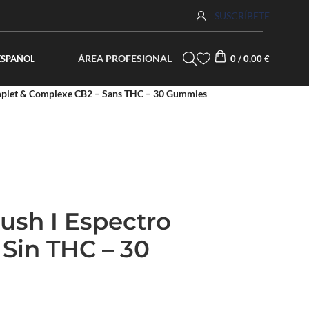
SUSCRÍBETE
ÁREA PROFESIONAL
ESPAÑOL
0
/
0,00
€
mplet & Complexe CB2 – Sans THC – 30 Gummies
ush I Espectro
Sin THC – 30