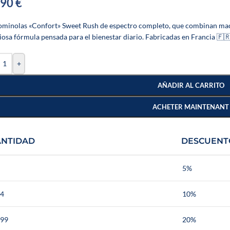
,90
€
ominolas «Confort» Sweet Rush de espectro completo, que combinan m
ciosa fórmula pensada para el bienestar diario. Fabricadas en Francia 🇫
+
AÑADIR AL CARRITO
ACHETER MAINTENANT
ANTIDAD
DESCUENT
5%
 4
10%
 99
20%