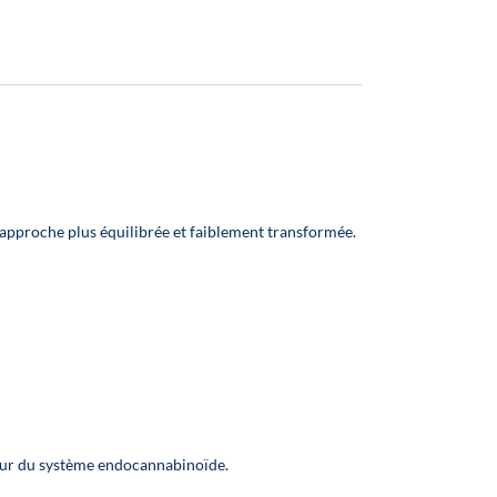
é en France
✅ Base végétale MPGV / VG
✅ Fabriqué en France
approche plus équilibrée et faiblement transformée.
our du système endocannabinoïde.