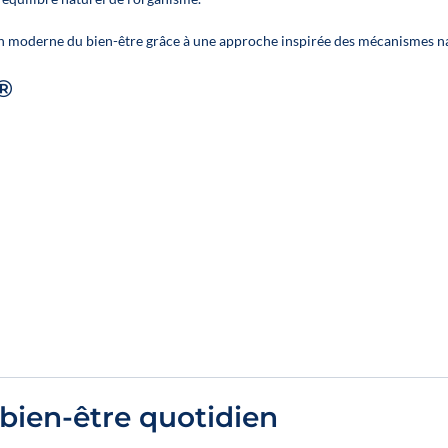
huile en 20 %
2 huiles en 10 % ;
1
 moderne du bien-être grâce à une approche inspirée des mécanismes na
huile en 20 %
2®
bien-être quotidien