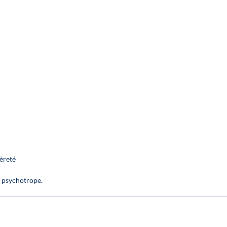
gèreté
t psychotrope.