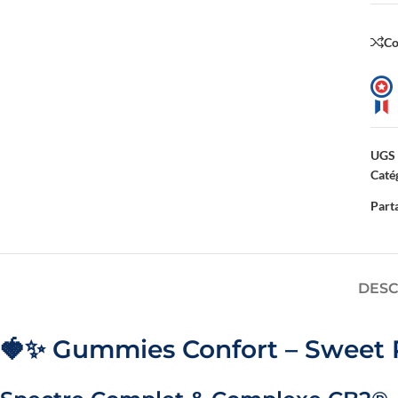
C
TODOS NUESTROS
Descubre todos los
UGS 
Catég
Parta
DESC
🍓✨ Gummies Confort – Sweet