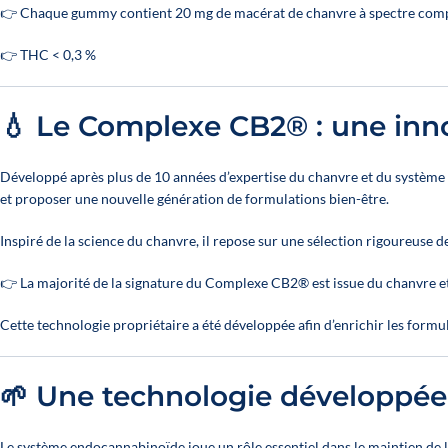
👉 Chaque gummy contient 20 mg de macérat de chanvre à spectre comp
👉 THC < 0,3 %
💧 Le Complexe CB2® : une inn
Développé après plus de 10 années d’expertise du chanvre et du systèm
et proposer une nouvelle génération de formulations bien-être.
Inspiré de la science du chanvre, il repose sur une sélection rigoureuse d
👉 La majorité de la signature du Complexe CB2® est issue du chanvre et
Cette technologie propriétaire a été développée afin d’enrichir les for
🌱 Une technologie développé
Le système endocannabinoïde joue un rôle essentiel dans le maintien de l’