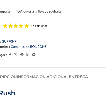
omparar
Ajouter à la liste de souhaits
 ACEITES
ACEITES PARA DORMIR
ACEITES DE LA GAMA FLOWER PO
(7 opiniones)
 productos
:
GUF90NF
ories :
Gummies
,
🍬 BONBONS
ger :
RIPCIÓN
INFORMACIÓN ADICIONAL
ENTREGA
 Rush
Un booster CBD végétal
🍓
E-liquide
développé par Novaloa pour
Passion Po
enrichir facilement vos e-