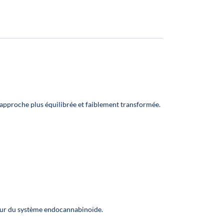
en France
✅ Base végétale MPGV / VG
✅ Fabriqué en France
approche plus équilibrée et faiblement transformée.
our du système endocannabinoïde.