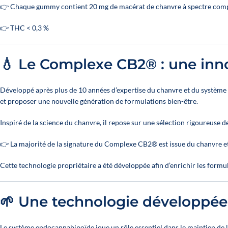
👉 Chaque gummy contient 20 mg de macérat de chanvre à spectre comp
👉 THC < 0,3 %
💧 Le Complexe CB2® : une inn
Développé après plus de 10 années d’expertise du chanvre et du systèm
et proposer une nouvelle génération de formulations bien-être.
Inspiré de la science du chanvre, il repose sur une sélection rigoureuse d
👉 La majorité de la signature du Complexe CB2® est issue du chanvre et
Cette technologie propriétaire a été développée afin d’enrichir les for
🌱 Une technologie développé
Le système endocannabinoïde joue un rôle essentiel dans le maintien de l’