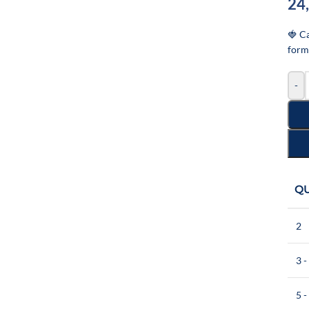
24
🍓 C
form
-
Q
2
3 -
5 -