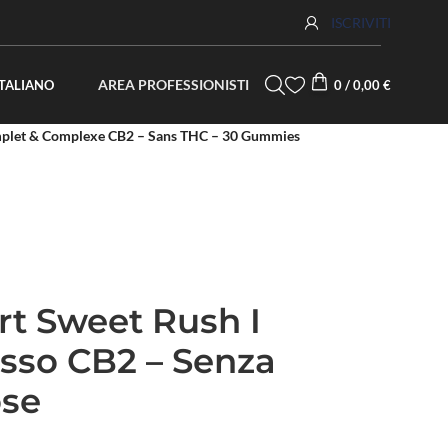
ISCRIVITI
AREA PROFESSIONISTI
ITALIANO
0
/
0,00
€
mplet & Complexe CB2 – Sans THC – 30 Gummies
t Sweet Rush I
sso CB2 – Senza
ose