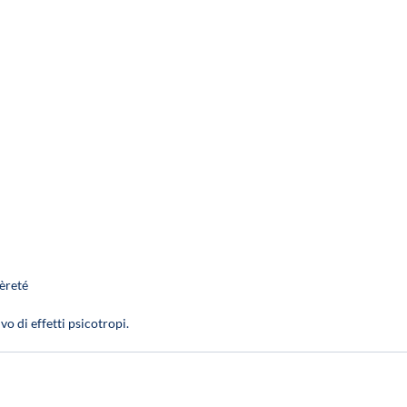
20 %
gèreté
o di effetti psicotropi.