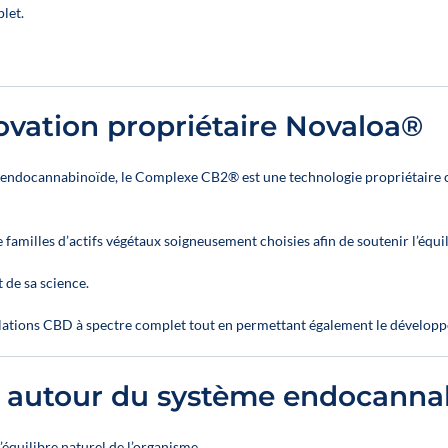
prodotti.
let.
💰 Una leva
💰 Una leva
per
per
aumentare la
aumentare la
redditività
redditività
Aumenta il
ovation propriétaire Novaloa®
Aumenta il
valore medio
valore medio
dello
dello
scontrino
e endocannabinoïde, le Complexe CB2® est une technologie propriétaire
scontrino
Organizza il
Organizza il
tuo reparto
tuo reparto
CBD
e familles d’actifs végétaux soigneusement choisies afin de soutenir l’équi
CBD
Migliora il
Migliora il
tuo
 de sa science.
tuo
merchandising
merchandising
senza sforzo
mulations CBD à spectre complet tout en permettant également le dévelop
senza sforzo
👉 Una
👉 Una
soluzione
e autour du système endocanna
soluzione
semplice per
semplice per
potenziare la
potenziare la
tua forza
équilibre naturel de l’organisme.