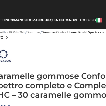
TTI
INFORMAZIONI
DOMANDE FREQUENTI
BLOG
NOVEL FOOD CBD
eil
/
🍬 BONBONS
/
Gummies
/
Gummies Confort Sweet Rush I Spectre co
aramelle gommose Confor
pettro completo e Comple
HC – 30 caramelle gomm