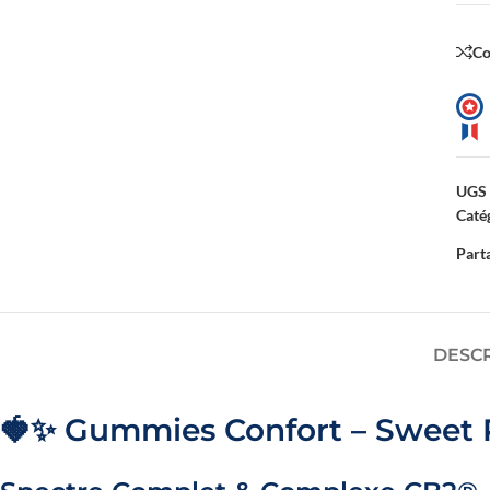
Co
TUTTI I NOSTRI OLI
OL
Scopri tutti i prodotti
UGS 
Catég
Parta
DESC
🍓✨ Gummies Confort – Sweet