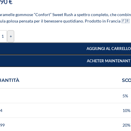
,90
€
aramelle gommose “Confort” Sweet Rush a spettro completo, che combi
ula golosa pensata per il benessere quotidiano. Prodotto in Francia 🇫🇷
+
AGGIUNGI AL CARRELLO
ACHETER MAINTENANT
UANTITÀ
SC
5%
 4
10%
 99
20%