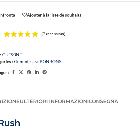
nfronta
Ajouter à la liste de souhaits
I PER IL SONNO
OLI DELLA LINEA FLOWER POWER – NOVALOA
(7 recensioni)
:
GUF90NF
ories :
Gummies
,
🍬 BONBONS
ger :
RIZIONE
ULTERIORI INFORMAZIONI
CONSEGNA
 Rush
🍓
E-liquide C
Un booster CBD végétal
Passion Poiv