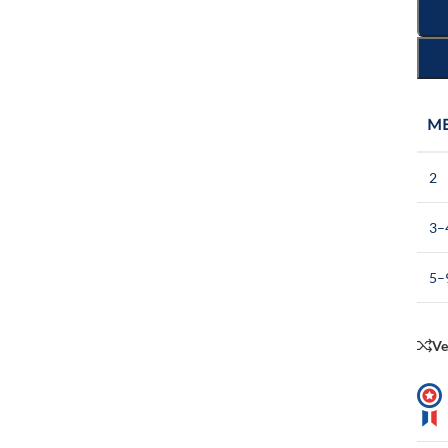
M
2
3–
5–
Ve