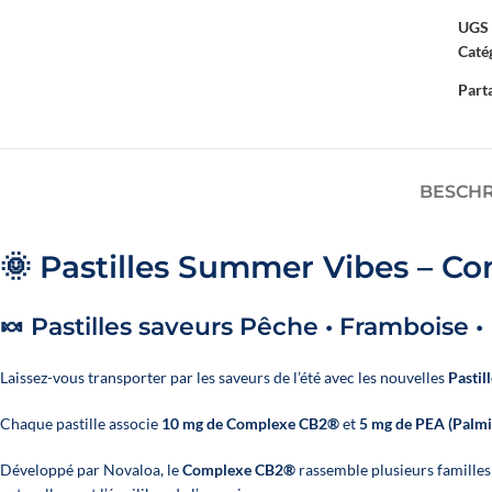
UGS 
ALLE UNSERE ÖL
Catég
Parta
Alle Produkte ent
BESCH
🌞 Pastilles Summer Vibes – C
🍬 Pastilles saveurs Pêche • Framboise • 
Laissez-vous transporter par les saveurs de l’été avec les nouvelles
Pastil
Chaque pastille associe
10 mg de Complexe CB2®
et
5 mg de PEA (Palmi
Développé par Novaloa, le
Complexe CB2®
rassemble plusieurs familles