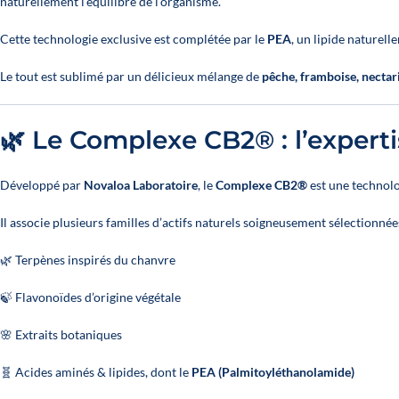
naturellement l’équilibre de l’organisme.
Cette technologie exclusive est complétée par le
PEA
, un lipide naturell
Le tout est sublimé par un délicieux mélange de
pêche, framboise, nectari
🌿 Le Complexe CB2® : l’expert
Développé par
Novaloa Laboratoire
, le
Complexe CB2®
est une technolo
Il associe plusieurs familles d’actifs naturels soigneusement sélectionnée
🌿 Terpènes inspirés du chanvre
🍃 Flavonoïdes d’origine végétale
🌸 Extraits botaniques
🧬 Acides aminés & lipides, dont le
PEA (Palmitoyléthanolamide)