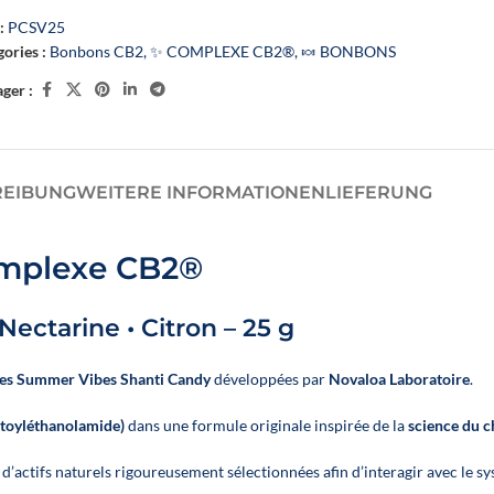
:
PCSV25
E
SCHLAFÖLE
ÖLE DER FLOWER POWER-REIHE – NOVALOA
ories :
Bonbons CB2
,
✨ COMPLEXE CB2®
,
🍬 BONBONS
ger :
decken
REIBUNG
WEITERE INFORMATIONEN
LIEFERUNG
omplexe CB2®
Nectarine • Citron – 25 g
les Summer Vibes Shanti Candy
développées par
Novaloa Laboratoire
.
Un booster CBD végétal
toyléthanolamide)
dans une formule originale inspirée de la
science du 
🍓
E-liquid
développé par Novaloa pour
Passion P
enrichir facilement vos e-
 d’actifs naturels rigoureusement sélectionnées afin d’interagir avec l
🐶 Offrez à vo
liquides préférés en CBD large