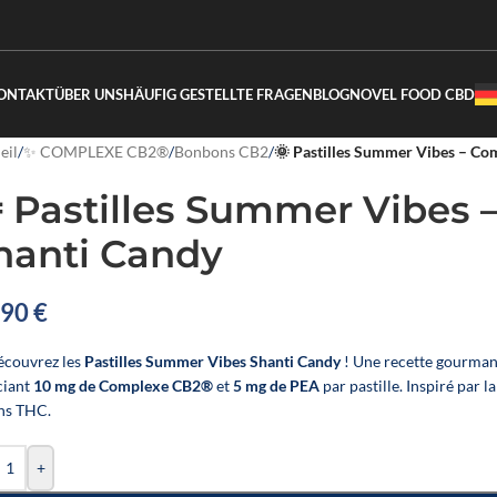
ONTAKT
ÜBER UNS
HÄUFIG GESTELLTE FRAGEN
BLOG
NOVEL FOOD CBD
eil
/
✨ COMPLEXE CB2®
/
Bonbons CB2
/
🌞 Pastilles Summer Vibes – Co
 Pastilles Summer Vibes 
hanti Candy
,90
€
écouvrez les
Pastilles Summer Vibes Shanti Candy
! Une recette gourma
ciant
10 mg de Complexe CB2®
et
5 mg de PEA
par pastille. Inspiré par 
ans THC.
+