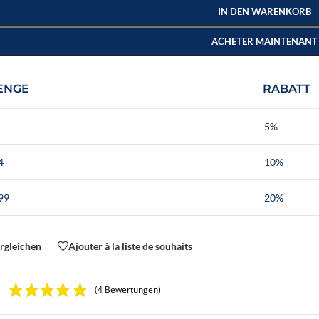
IN DEN WARENKORB
ACHETER MAINTENANT
ENGE
RABATT
5%
4
10%
99
20%
rgleichen
Ajouter à la liste de souhaits
(4 Bewertungen)