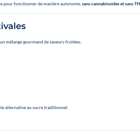
Die Frontblenden
Die Frontblen
bénéficiez de 10%
ue pour fonctionner de manière autonome,
sans cannabinoïdes et sans T
sind austauschbar,
sind austauschb
de réduction sur
damit sie sich
damit sie sic
l'achat des 8 sprays.
optimal an Ihr
optimal an Ih
ivales
Sortiment anpassen
Sortiment anpas
lassen.
lassen.
t un mélange gourmand de saveurs fruitées.
💰 Ein Hebel für die
💰 Ein Hebel für
Rentabilität
Rentabilität
Steigert Ihren
Steigert Ihre
durchschnittlichen
durchschnittlic
Warenkorbwert
Warenkorbwe
Strukturiert Ihre
Strukturiert Ih
CBD-Abteilung
CBD-Abteilun
Verbessert Ihr
Verbessert Ih
Merchandising
Merchandisin
mühelos
mühelos
te alternative au sucre traditionnel.
👉 Eine einfache
👉 Eine einfac
Lösung, um Ihren
Lösung, um Ihr
Vertrieb zu stärken
Vertrieb zu stär
und Ihre Margen zu
und Ihre Margen