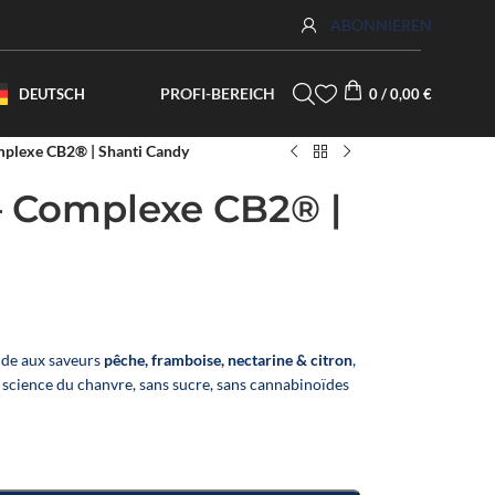
ABONNIEREN
PROFI-BEREICH
DEUTSCH
0
/
0,00
€
mplexe CB2® | Shanti Candy
– Complexe CB2® |
nde aux saveurs
pêche, framboise, nectarine & citron
,
la science du chanvre, sans sucre, sans cannabinoïdes