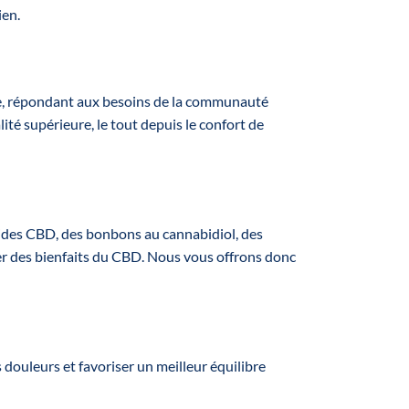
ien.
rmi 4
es
mplet
on,
ète, répondant aux besoins de la communauté
on,
ité supérieure, le tout depuis le confort de
nti-
aque
 :
ides CBD, des bonbons au cannabidiol, des
 10 %
ter des bienfaits du CBD. Nous vous offrons donc
 20 %
 douleurs et favoriser un meilleur équilibre