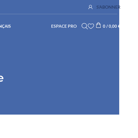
S'ABONNER
ESPACE PRO
NÇAIS
0
/
0,00
€
e