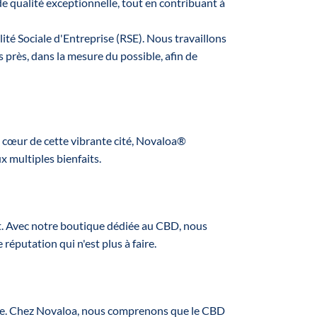
e qualité exceptionnelle, tout en contribuant à
 de
.
ité Sociale d'Entreprise (RSE). Nous travaillons
r de
près, dans la mesure du possible, afin de
té
otre
yen
otre
BD
 cœur de cette vibrante cité, Novaloa®
otre
 multiples bienfaits.
sing
rt
tion
ur
ent. Avec notre boutique dédiée au CBD, nous
otre
réputation qui n'est plus à faire.
te et
vos
:
ise. Chez Novaloa, nous comprenons que le CBD
 à