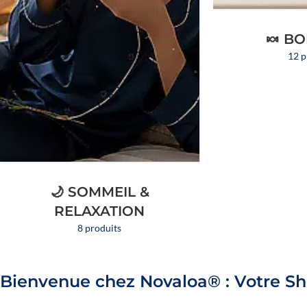
TOUTES
🍬 B
12 p
Découvri
🌙 SOMMEIL &
RELAXATION
8 produits
Bienvenue chez Novaloa® : Votre Sh