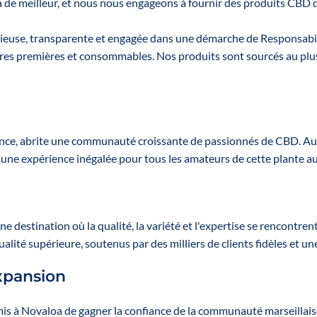
sélection de
a de meilleur, et nous nous engageons à fournir des produits CBD d
Le présentoir
sélection
produits.
vous est offert et
produits
vous bénéficiez
sérieuse, transparente et engagée dans une démarche de Responsabil
💰 Un levier de
de 10% de
💰 Un levie
res premières et consommables. Nos produits sont sourcés au plus 
rentabilité
réduction sur
rentabili
Augmente votre
l'achat des 8
Augmente v
panier moyen
sprays.
panier mo
Structure votre
Structure v
rayon CBD
rayon C
Améliore votre
rance, abrite une communauté croissante de passionnés de CBD. Au
Améliore v
merchandising
e expérience inégalée pour tous les amateurs de cette plante aux
merchandi
sans effort
sans effo
👉 Une solution
👉 Une solu
simple pour
simple po
renforcer votre
ne destination où la qualité, la variété et l'expertise se rencontr
renforcer v
force de vente et
té supérieure, soutenus par des milliers de clients fidèles et une 
force de ven
optimiser vos
optimiser 
marges
xpansion
marges
Contenu :
Contenu 
12 huiles à
is à Novaloa de gagner la confiance de la communauté marseilla
12 huiles