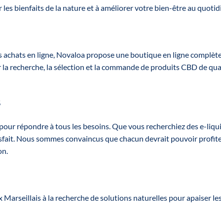
panacher parmi 4
r les bienfaits de la nature et à améliorer votre bien-être au quotid
panacher pa
références Large
référenc
Spectre :
Spectre Co
Inflammation,
:
Articulation,
Inflammati
urs achats en ligne, Novaloa propose une boutique en ligne compl
Sommeil, Anti-
Articulati
stress
r la recherche, la sélection et la commande de produits CBD de qual
Sommeil, A
👉 Pour chaque
stress
référence :
s
👉 Pour ch
2 huiles en 10 % ;
référence
1 huile en 20 %
ur répondre à tous les besoins. Que vous recherchiez des e-liqu
2 huiles en
satisfait. Nous sommes convaincus que chacun devrait pouvoir profi
;
1 huile en
on.
Marseillais à la recherche de solutions naturelles pour apaiser les