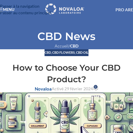
Passer à la navigation
PRO AR
MENU
Passer au contenu principal
CBD News
Accueil
/
CBD
CBD
,
CBD FLOWERS
,
CBD OIL
How to Choose Your CBD
Product?
0
Novaloa
Activé 29 février 2024