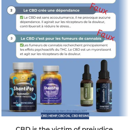
CBD
,
HEMP
,
CBD OIL
,
CBD RESINS
CBD is the victim of prejudice.