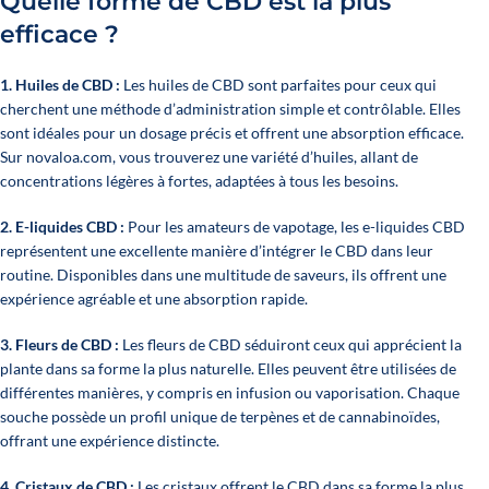
Quelle forme de CBD est la plus
efficace ?
1.
Huiles de CBD
:
Les huiles de CBD sont parfaites pour ceux qui
cherchent une méthode d’administration simple et contrôlable. Elles
sont idéales pour un dosage précis et offrent une absorption efficace.
Sur novaloa.com, vous trouverez une variété d’huiles, allant de
concentrations légères à fortes, adaptées à tous les besoins.
2.
E-liquides CBD
:
Pour les amateurs de vapotage, les e-liquides CBD
représentent une excellente manière d’intégrer le CBD dans leur
routine. Disponibles dans une multitude de saveurs, ils offrent une
expérience agréable et une absorption rapide.
3.
Fleurs de CBD
:
Les fleurs de CBD séduiront ceux qui apprécient la
plante dans sa forme la plus naturelle. Elles peuvent être utilisées de
différentes manières, y compris en infusion ou vaporisation. Chaque
souche possède un profil unique de terpènes et de cannabinoïdes,
offrant une expérience distincte.
4
. Cristaux de CBD
:
Les cristaux offrent le CBD dans sa forme la plus