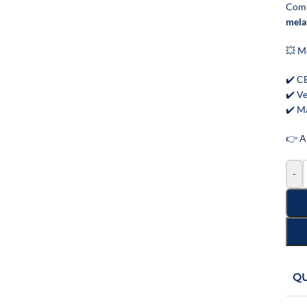
Comb
mela
💥 Me
✔️ C
✔️ V
✔️ M
👉 A 
-
Q