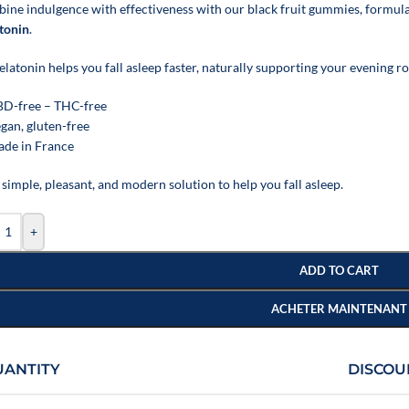
ine indulgence with effectiveness with our black fruit gummies, formul
tonin
.
latonin helps you fall asleep faster, naturally supporting your evening ro
BD-free – THC-free
egan, gluten-free
ade in France
simple, pleasant, and modern solution to help you fall asleep.
+
ADD TO CART
ACHETER MAINTENANT
UANTITY
DISCOU