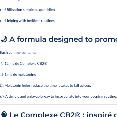
👉 Utilisation simple au quotidien
👉 Helping with bedtime routines
🌙 A formula designed to prom
Each gummy contains:
💧 12 mg de Complexe CB2®
🌙 1 mg de mélatonine
💥 Melatonin helps reduce the time it takes to fall asleep.
👉 A simple and enjoyable way to incorporate into your evening routine.
🧠 Le Complexe CB2® : inspiré 