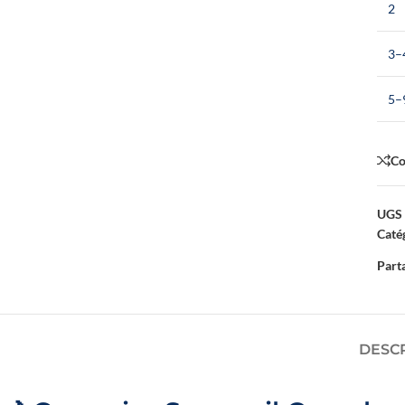
2
3–
5–
C
UGS 
Catég
Parta
DESC