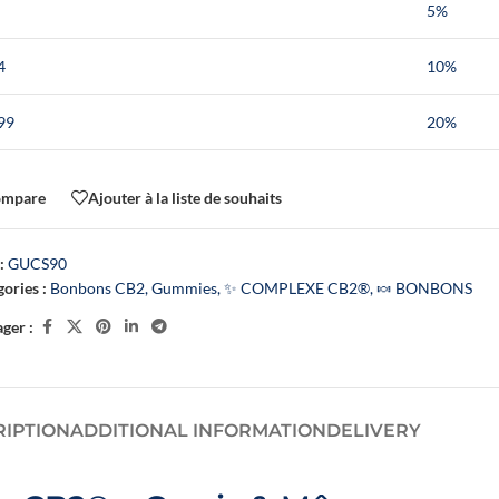
5%
ALL OUR OILS
SLEEP OILS
FLOWER POWER OIL COLLECTION – NOVA
4
10%
99
20%
Browse all products
ompare
Ajouter à la liste de souhaits
:
GUCS90
ories :
Bonbons CB2
,
Gummies
,
✨ COMPLEXE CB2®
,
🍬 BONBONS
ger :
Un booster CBD végétal
RIPTION
ADDITIONAL INFORMATION
DELIVERY
développé par Novaloa pour
enrichir facilement vos e-
liquides préférés en CBD larg