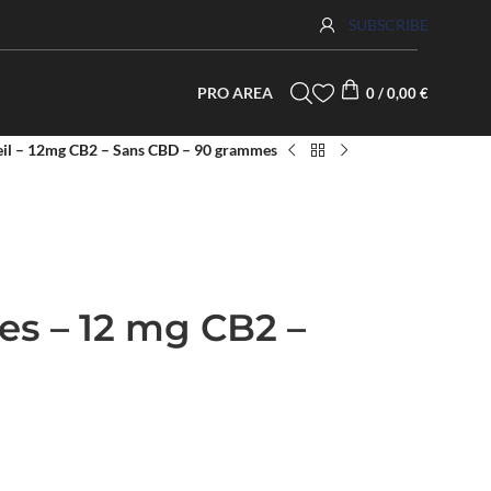
SUBSCRIBE
PRO AREA
0
/
0,00
€
l – 12mg CB2 – Sans CBD – 90 grammes
s – 12 mg CB2 –