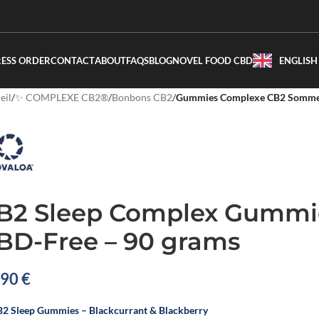
RESS ORDER
CONTACT
ABOUT
FAQS
BLOG
NOVEL FOOD CBD
ENGLISH
eil
/
✨ COMPLEXE CB2®
/
Bonbons CB2
/
Gummies Complexe CB2 Sommei
B2 Sleep Complex Gummie
BD-Free – 90 grams
,90
€
2 Sleep Gummies – Blackcurrant & Blackberry