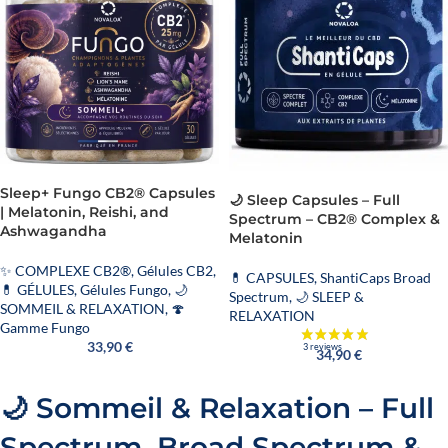
Sleep+ Fungo CB2® Capsules
🌙 Sleep Capsules – Full
| Melatonin, Reishi, and
18 reviews
Spectrum – CB2® Complex &
Ashwagandha
Melatonin
✨ COMPLEXE CB2®
,
Gélules CB2
,
💊 CAPSULES
,
ShantiCaps Broad
💊 GÉLULES
,
Gélules Fungo
,
🌙
Spectrum
,
🌙 SLEEP &
SOMMEIL & RELAXATION
,
🍄
RELAXATION
Gamme Fungo
33,90
€
34,90
€
🌙 Sommeil & Relaxation – Full
Spectrum, Broad Spectrum &