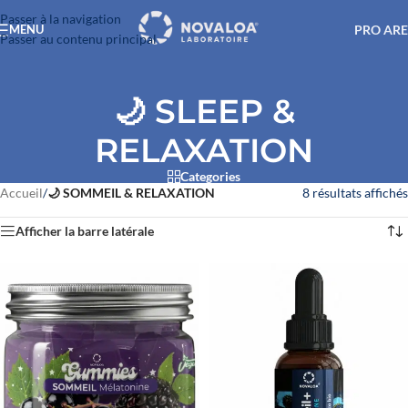
Passer à la navigation
PRO AR
MENU
Passer au contenu principal
🌙 SLEEP &
RELAXATION
Categories
Accueil
/
🌙 SOMMEIL & RELAXATION
8 résultats affichés
Afficher la barre latérale