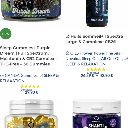
NEW
🌙 Huile Sommeil+ I Spectre
Large & Complexe CB2®
Sleep Gummies | Purple
🟡 OILS
,
Flower Power line oils -
Dream | Full Spectrum,
Novaloa
,
Sleep Oils
,
All Our Oils
,
🌙
Melatonin & CB2 Complex –
SLEEP & RELAXATION
THC-Free – 30 Gummies
26,29
€
–
42,90
€
🍬 CANDY
,
Gummies
,
🌙 SLEEP &
RELAXATION
29,90
€