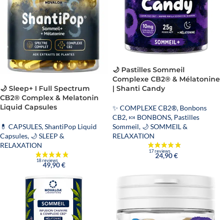
🌙 Pastilles Sommeil
Complexe CB2® & Mélatonine
| Shanti Candy
🌙 Sleep+ I Full Spectrum
CB2® Complex & Melatonin
Liquid Capsules
✨ COMPLEXE CB2®
,
Bonbons
CB2
,
🍬 BONBONS
,
Pastilles
Sommeil
,
🌙 SOMMEIL &
💊 CAPSULES
,
ShantiPop Liquid
RELAXATION
Capsules
,
🌙 SLEEP &
RELAXATION
24,90
€
49,90
€
5 reviews