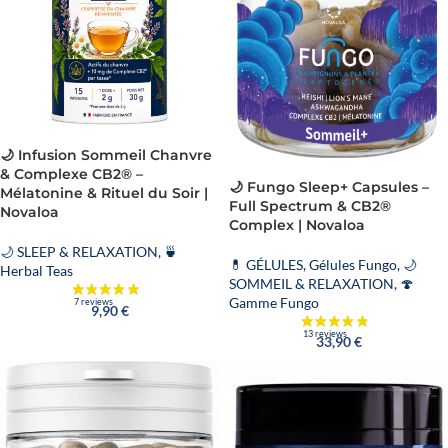
🌙 Infusion Sommeil Chanvre
& Complexe CB2® –
🌙 Fungo Sleep+ Capsules –
Mélatonine & Rituel du Soir |
Full Spectrum & CB2®
Novaloa
Complex | Novaloa
🌙 SLEEP & RELAXATION
,
🍵
💊 GÉLULES
,
Gélules Fungo
,
🌙
Herbal Teas
SOMMEIL & RELAXATION
,
🍄
Gamme Fungo
9,90
€
33,90
€