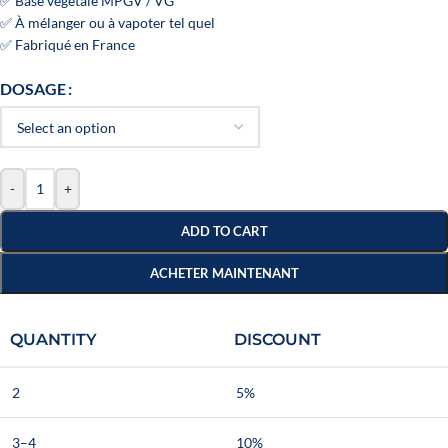
✅ Base végétale MPGV / VG
✅ À mélanger ou à vapoter tel quel
✅ Fabriqué en France
DOSAGE
-
+
ADD TO CART
ACHETER MAINTENANT
QUANTITY
DISCOUNT
2
5%
3–4
10%