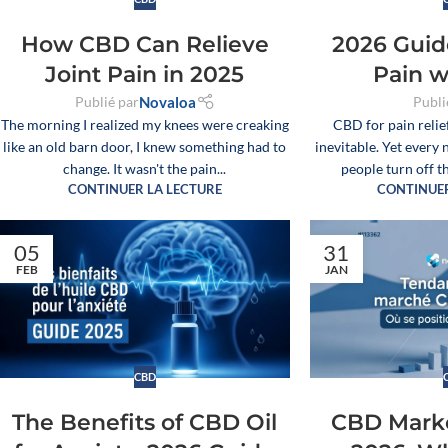
How CBD Can Relieve
2026 Guid
Joint Pain in 2025
Pain 
Publié par
Novaloa
Publi
The morning I realized my knees were creaking
CBD for pain relie
like an old barn door, I knew something had to
inevitable. Yet every 
change. It wasn't the pain...
people turn off t
CONTINUER LA LECTURE
CONTINUER
05
31
FEB
JAN
CBD
The Benefits of CBD Oil
CBD Marke