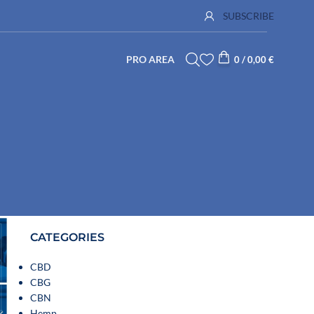
SUBSCRIBE
PRO AREA
0
/
0,00
€
CATEGORIES
CBD
CBG
CBN
Hemp