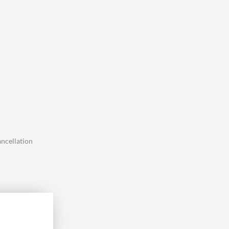
hen
les
and
 your
ns
t:
o mix
tch
Full
um
s:
tion,
ncellation
leep,
ress
each
:
en 10
le en