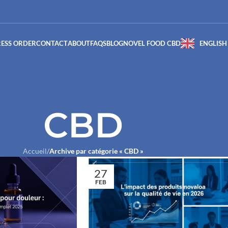
RESS ORDER
CONTACT
ABOUT
FAQS
BLOG
NOVEL FOOD CBD
ENGLISH
CBD
Accueil
/
Archive par catégorie « CBD »
27
FEB