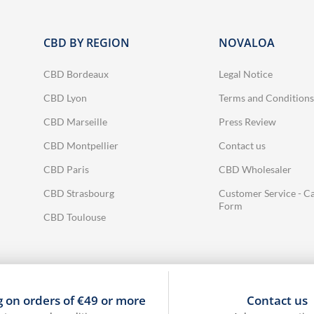
strengthen
strengt
your sales
your sa
force and
force 
CBD BY REGION
NOVALOA
maximize your
maximize
margins
margi
CBD Bordeaux
Legal Notice
Content:
Conten
CBD Lyon
Terms and Conditions
12 oils to mix
12 oils t
CBD Marseille
Press Review
and match
and ma
from 4 broad-
from 4 
CBD Montpellier
Contact us
spectrum
Spectr
CBD Paris
CBD Wholesaler
options:
option
Inflammation,
Inflamma
CBD Strasbourg
Customer Service - Ca
Joints, Sleep,
Joints, S
Form
CBD Toulouse
Anti-stress
Anti-st
👉 For each
👉 For 
item:
item
2 huiles en 10
2 huiles 
% ;
1 huile en
% ;
1 hui
g on orders of €49 or more
Contact us
20 %
20 %