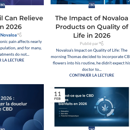
CBD
CBD
l Can Relieve
The Impact of Novaloa
in 2026
Products on Quality of
Life in 2026
r
Novaloa
onic pain affects nearly
Publié par
pulation, and for many,
Novaloa's Impact on Quality of Life: The
eatments do not...
morning Thomas decided to incorporate C
 LA LECTURE
flowers into his routine, he didn't expect hi
doctor to...
CONTINUER LA LECTURE
11
FEB
CBD
CBD