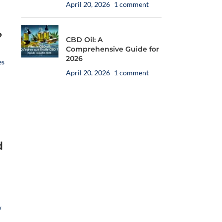
April 20, 2026
1 comment
LOA
?
CBD Oil: A
Comprehensive Guide for
2026
es
April 20, 2026
1 comment
d
🍓
E-liquide CBD Framboise
❄️
E-liquide CBD Menthe Pitaya
Passion Poivre – 10 ml
– 10 ml
🐶 Offrez à votre chien de 10 à
🐶 Offrez à votre chien de plus
w
e
Une création aromatique sur
Une recette fraîche et fruitée,
30 kg une huile HempyFriends
de 30 kg une huile
à
mesure, fruitée et chaleureuse,
développée par Novaloa autour