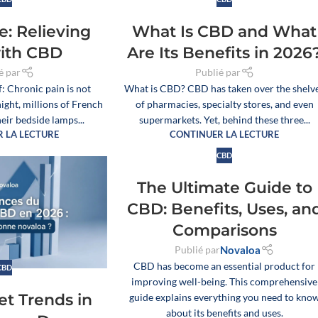
ALL OUR OILS
SLEEP OILS
FLOWER POWER OIL COLLECTION – NOVA
e: Relieving
What Is CBD and What
with CBD
Are Its Benefits in 2026
é par
Publié par
Browse all products
f: Chronic pain is not
What is CBD? CBD has taken over the shelv
night, millions of French
of pharmacies, specialty stores, and even
heir bedside lamps...
supermarkets. Yet, behind these three...
 LA LECTURE
CONTINUER LA LECTURE
CBD
The Ultimate Guide to
CBD: Benefits, Uses, an
Comparisons
Publié par
Novaloa
Un booster CBD végétal
CBD has become an essential product for
développé par Novaloa pour
CBD
improving well-being. This comprehensive
enrichir facilement vos e-
t Trends in
guide explains everything you need to kno
liquides préférés en CBD larg
🐶🐱 Offrez à votre chien ou
Display
about its benefits and uses.
spectre. Il peut être mélangé 