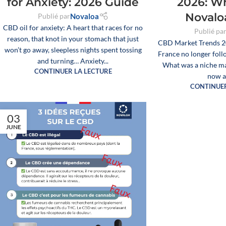
for Anxiety: 2026 Guide
2026: W
Novalo
Publié par
Novaloa
CBD oil for anxiety: A heart that races for no
Publié pa
reason, that knot in your stomach that just
CBD Market Trends 2
won’t go away, sleepless nights spent tossing
France no longer follo
and turning… Anxiety...
What was a niche ma
CONTINUER LA LECTURE
now a 
CONTINUER
03
JUNE