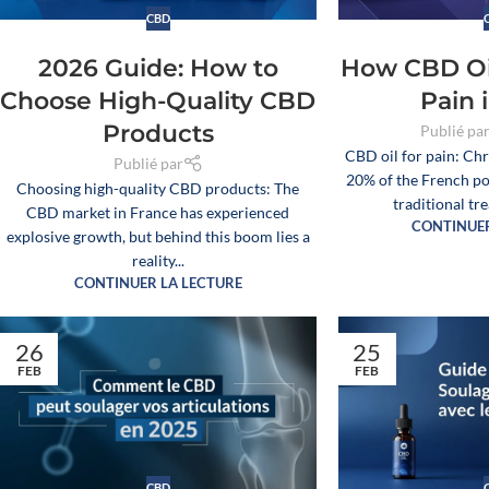
CBD
2026 Guide: How to
How CBD Oi
Choose High-Quality CBD
Pain 
Products
Publié pa
CBD oil for pain: Chr
Publié par
20% of the French po
Choosing high-quality CBD products: The
traditional tr
CBD market in France has experienced
CONTINUER
explosive growth, but behind this boom lies a
reality...
CONTINUER LA LECTURE
26
25
FEB
FEB
CBD