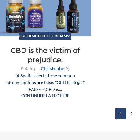
CBD
,
HEMP
,
CBD OIL
,
CBD RESINS
CBD is the victim of
prejudice.
Publié par
Christophe
❌ Spoiler alert: these common
misconceptions are false. "CBD is illegal."
FALSE ✅CBD is...
CONTINUER LA LECTURE
1
2