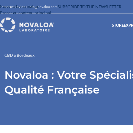
Passer à la navigation
SUBSCRIBE TO THE NEWSLETTER
ontact us
service.client@novaloa.com
Passer au contenu principal
STORE
EXP
CBD à Bordeaux
Novaloa : Votre Spécial
Qualité Française