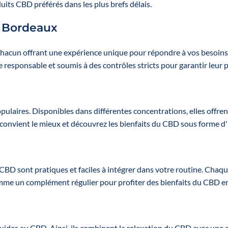
its CBD préférés dans les plus brefs délais.
strengthen
strengt
your sales
your sa
à Bordeaux
force and
force 
maximize your
maximize
margins
margi
acun offrant une expérience unique pour répondre à vos besoins s
e responsable et soumis à des contrôles stricts pour garantir leur 
Content:
Conten
12 oils to mix
12 oils t
and match
and ma
from 4 broad-
from 4 
opulaires. Disponibles dans différentes concentrations, elles offr
spectrum
Spectr
 convient le mieux et découvrez les bienfaits du CBD sous forme d'
options:
option
Inflammation,
Inflamma
Joints, Sleep,
Joints, S
Anti-stress
Anti-st
CBD sont pratiques et faciles à intégrer dans votre routine. Chaq
👉 For each
👉 For 
omme un complément régulier pour profiter des bienfaits du CBD en
item:
item
2 huiles en 10
2 huiles 
% ;
1 huile en
% ;
1 hui
20 %
20 %
liquides au CBD. Ainsi, ils combinent la relaxation du CBD avec un