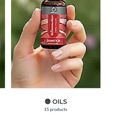
LOA
🟡 OILS
15 products
🍓
E-liquide CBD Framboise
❄️
E-liquide CBD Menthe Pitaya
Passion Poivre – 10 ml
– 10 ml
🐶 Offrez à votre chien de 10 à
🐶 Offrez à votre chien de plus
e
Une création aromatique sur
Une recette fraîche et fruitée,
30 kg une huile HempyFriends
de 30 kg une huile
à
mesure, fruitée et chaleureuse,
développée par Novaloa autour