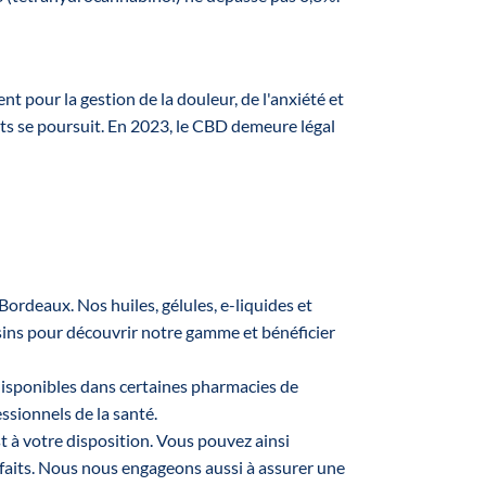
sale.
ont
are
geable
suit
 pour la gestion de la douleur, de l'anxiété et
duct
aits se poursuit. En 2023, le CBD demeure légal
on.
lity
r
 your
asket
rdeaux. Nos huiles, gélules, e-liquides et
 your
ins pour découvrir notre gamme et bénéficier
tion
ssly
 disponibles dans certaines pharmacies de
your
ssionnels de la santé.
ising
st à votre disposition. Vous pouvez ainsi
mple
sfaits. Nous nous engageons aussi à assurer une
n to