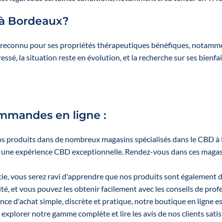
ready for sale.
ready for 
monté et
The front
The fr
rempli.
 à Bordeaux?
panels are
panels 
Le présentoir
interchangeable
interchan
vous est offert
to best suit
to best 
 reconnu pour ses propriétés thérapeutiques bénéfiques, notamment
et vous
your product
your pro
essé, la situation reste en évolution, et la recherche sur ses bienf
bénéficiez de
selection.
selecti
10% de
réduction sur
💰 A
💰 A
l'achat des 8
profitability
profitabi
sprays.
driver
drive
mmandes en ligne :
Increase your
Increase
average basket
average b
size
size
s produits dans de nombreux magasins spécialisés dans le CBD à Bo
Organize your
Organize
r une expérience CBD exceptionnelle. Rendez-vous dans ces magas
CBD section
CBD sec
Effortlessly
Effortle
acie, vous serez ravi d'apprendre que nos produits sont également
improve your
improve 
é, et vous pouvez les obtenir facilement avec les conseils de profe
merchandising
merchand
nce d'achat simple, discrète et pratique, notre boutique en ligne e
👉 A simple
👉 A si
xplorer notre gamme complète et lire les avis de nos clients sati
solution to
solutio