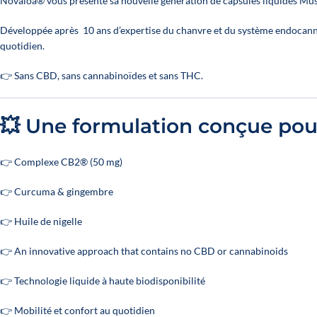
Novaloa® vous présente sa nouvelle génération de capsules liquides Mus
Développée après 10 ans d’expertise du chanvre et du système endocannab
quotidien.
👉 Sans CBD, sans cannabinoïdes et sans THC.
💥 Une formulation conçue pou
👉 Complexe CB2® (50 mg)
👉 Curcuma & gingembre
👉 Huile de nigelle
👉 An innovative approach that contains no CBD or cannabinoids
👉 Technologie liquide à haute biodisponibilité
👉 Mobilité et confort au quotidien