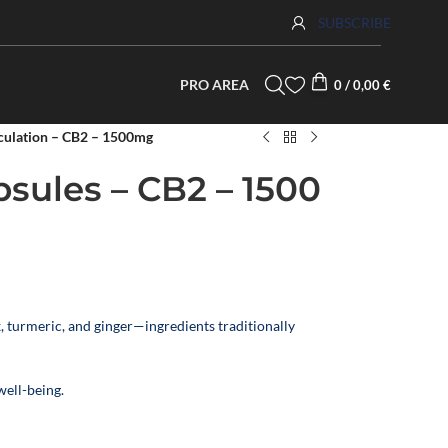
SUBSCRIBE
PRO AREA
0
/
0,00
€
iculation – CB2 – 1500mg
psules – CB2 – 1500
urmeric, and ginger—ingredients traditionally
well-being.