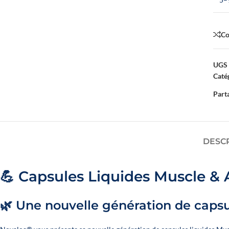
C
UGS 
Catég
Parta
DESC
💪 Capsules Liquides Muscle &
🌿 Une nouvelle génération de capsu