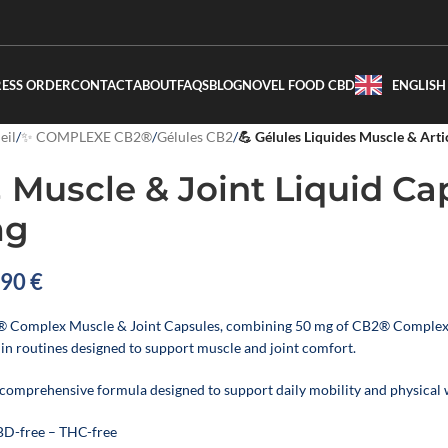
RESS ORDER
CONTACT
ABOUT
FAQS
BLOG
NOVEL FOOD CBD
ENGLISH
eil
/
✨ COMPLEXE CB2®
/
Gélules CB2
/
💪 Gélules Liquides Muscle & Art
 Muscle & Joint Liquid Ca
g
,90
€
 Complex Muscle & Joint Capsules, combining 50 mg of CB2® Complex, t
 in routines designed to support muscle and joint comfort.
 comprehensive formula designed to support daily mobility and physical 
BD-free – THC-free