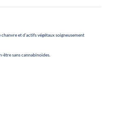
d and
✅ Fabriqué en France
sale.
ont
are
geable
e chanvre et d’actifs végétaux soigneusement
suit
duct
on.
en-être sans cannabinoïdes.
lity
r
 your
asket
 your
tion
ssly
your
ising
mple