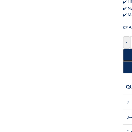
✔️ Hi
✔️ Na
✔️ M
👉 A
-
Q
2
3–
5–