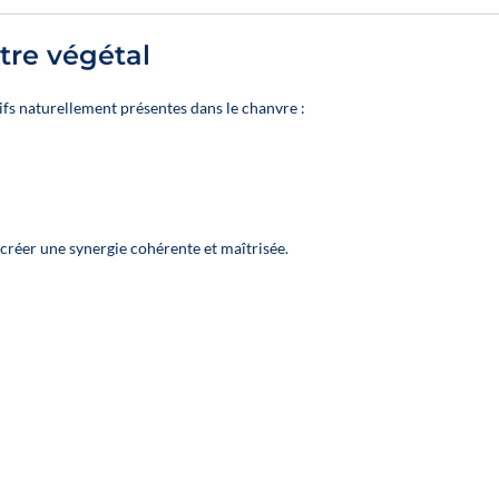
solution to
solutio
strengthen
strengt
tre végétal
your sales
your sa
force and
force 
fs naturellement présentes dans le chanvre :
maximize your
maximize
margins
margi
Content:
Conten
12 oils to mix
12 oils t
and match
and ma
 créer une synergie cohérente et maîtrisée.
from 4 broad-
from 4 
spectrum
Spectr
options:
option
Inflammation,
Inflamma
Joints, Sleep,
Joints, S
Anti-stress
Anti-st
👉 For each
👉 For 
item:
item
2 huiles en 10
2 huiles 
% ;
1 huile en
% ;
1 hui