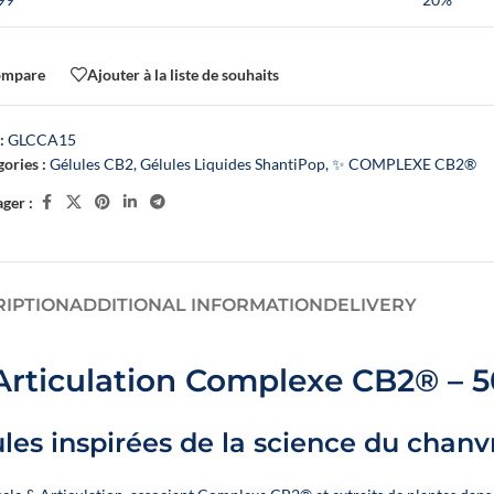
ALL OUR OILS
SLEEP OILS
FLOWER POWER OIL COLLECTION – NOVA
ompare
Ajouter à la liste de souhaits
Browse all products
:
GLCCA15
ories :
Gélules CB2
,
Gélules Liquides ShantiPop
,
✨ COMPLEXE CB2®
ger :
RIPTION
ADDITIONAL INFORMATION
DELIVERY
 Articulation Complexe CB2® – 
Un booster CBD végétal
les inspirées de la science du chanv
développé par Novaloa pour
enrichir facilement vos e-
liquides préférés en CBD larg