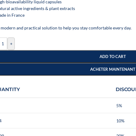
gh-bioavailability liquid capsules
tural active ingredients & plant extracts
ade in France
 modern and practical solution to help you stay comfortable every day.
+
ADD TO CART
ACHETER MAINTENANT
UANTITY
DISCOU
5%
4
10%
99
20%