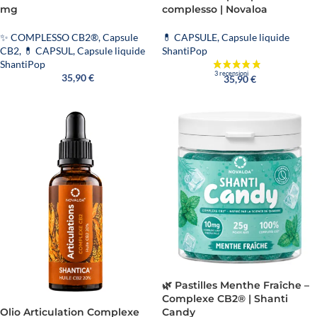
mg
complesso | Novaloa
✨ COMPLESSO CB2®
,
Capsule
💊 CAPSULE
,
Capsule liquide
CB2
,
💊 CAPSUL
,
Capsule liquide
ShantiPop
ShantiPop
35,90
€
35,90
€
🌿 Pastilles Menthe Fraîche –
Complexe CB2® | Shanti
Candy
Olio Articulation Complexe