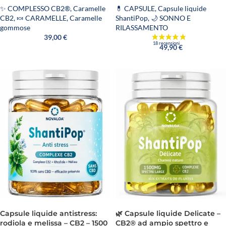
✨ COMPLESSO CB2®
,
Caramelle
💊 CAPSULE
,
Capsule liquide
CB2
,
🍬 CARAMELLE
,
Caramelle
ShantiPop
,
🌙 SONNO E
gommose
RILASSAMENTO
39,00
€
49,90
€
Capsule liquide antistress:
🌿 Capsule liquide Delicate –
rodiola e melissa – CB2 – 1500
CB2® ad ampio spettro e