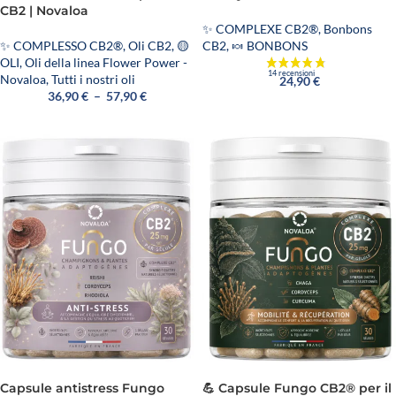
CB2 | Novaloa
✨ COMPLEXE CB2®
,
Bonbons
CB2
,
🍬 BONBONS
✨ COMPLESSO CB2®
,
Oli CB2
,
🟡
OLI
,
Oli della linea Flower Power -
Novaloa
,
Tutti i nostri oli
24,90
€
36,90
€
–
57,90
€
Capsule antistress Fungo
💪 Capsule Fungo CB2® per il