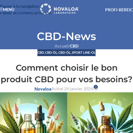
Passer à la navigation
PROFI-BEREI
MENÜ
Passer au contenu principal
CBD-News
Accueil
/
CBD
CBD
,
CBD-ÖL
,
CBD-ÖL, SPORT LINE-ÖL
Comment choisir le bon
produit CBD pour vos besoins?
0
Novaloa
Activé 24 janvier 2024