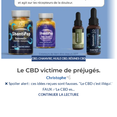
CBD
,
CHANVRE
,
HUILE CBD
,
RÉSINES CBD
Le CBD victime de préjugés.
Christophe
❌ Spoiler alert : ces idées reçues sont fausses. "Le CBD c’est illégal."
FAUX ✅Le CBD es...
CONTINUER LA LECTURE