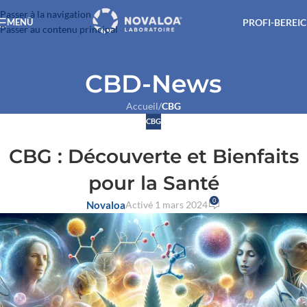
Passer à la navigation
PROFI-BEREI
MENÜ
Passer au contenu principal
CBD-News
Accueil
/
CBG
CBG
CBG : Découverte et Bienfaits
pour la Santé
0
Novaloa
Activé 1 mars 2024