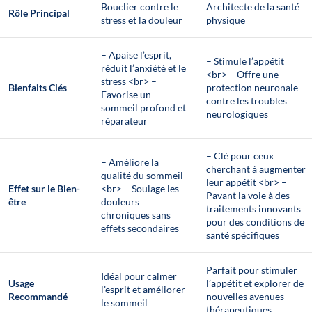
Bouclier contre le
Architecte de la santé
Rôle Principal
stress et la douleur
physique
– Apaise l’esprit,
– Stimule l’appétit
réduit l’anxiété et le
<br> – Offre une
stress <br> –
Bienfaits Clés
protection neuronale
Favorise un
contre les troubles
sommeil profond et
neurologiques
réparateur
– Clé pour ceux
– Améliore la
cherchant à augmenter
qualité du sommeil
leur appétit <br> –
Effet sur le Bien-
<br> – Soulage les
Pavant la voie à des
être
douleurs
traitements innovants
chroniques sans
pour des conditions de
effets secondaires
santé spécifiques
Parfait pour stimuler
Idéal pour calmer
Usage
l’appétit et explorer de
l’esprit et améliorer
Recommandé
nouvelles avenues
le sommeil
thérapeutiques