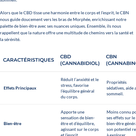
Alors que le CBD tisse une harmonie entre le corps et l’esprit, le CBN
nous guide doucement vers les bras de Morphée, enrichissant notre
palette de bien-être avec ses nuances uniques. Ensemble, ils nous
rappellent que la nature offre une multitude de chemins vers la santé et
la sérénité.
CBD
CBN
CARACTÉRISTIQUES
(CANNABIDIOL)
(CANNABIN
Réduit l’anxiété et le
Propriétés
stress, favorise
Effets Principaux
sédatives, aide 
l’équilibre général
sommeil.
du corps.
Apporte une
Moins connu p
sensation de bien-
ses effets sur le
Bien-être
être et d’équilibre,
bien-être généra
agissant sur le corps
son potentiel re
et l’esprit.
à explorer.