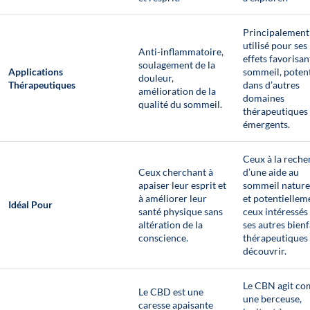
Principalement
utilisé pour ses
Anti-inflammatoire,
effets favorisan
soulagement de la
Applications
sommeil, potent
douleur,
Thérapeutiques
dans d’autres
amélioration de la
domaines
qualité du sommeil.
thérapeutiques
émergents.
Ceux à la reche
Ceux cherchant à
d’une aide au
apaiser leur esprit et
sommeil nature
à améliorer leur
et potentiellem
Idéal Pour
santé physique sans
ceux intéressés
altération de la
ses autres bienf
conscience.
thérapeutiques
découvrir.
Le CBN agit c
Le CBD est une
une berceuse,
caresse apaisante