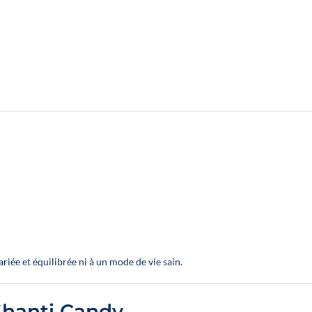
huile en 20 %
2 huiles en 10 % ;
1
huile en 20 %
iée et équilibrée ni à un mode de vie sain.
Shanti Candy