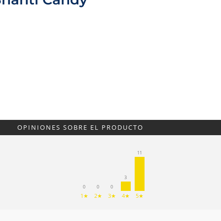
OPINIONES SOBRE EL PRODUCTO
11
3
0
0
0
1★
2★
3★
4★
5★