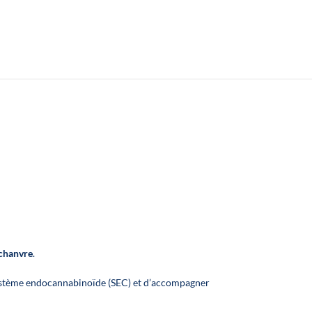
WER – NOVALOA
 chanvre
.
e système endocannabinoïde (SEC) et d’accompagner
 CBD Framboise
❄️
E-liquide CBD Menthe Pitaya
ivre – 10 ml
– 10 ml