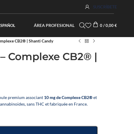
SUSCRÍBETE
ÁREA PROFESIONAL
ESPAÑOL
0
/
0,00
€
Complexe CB2® | Shanti Candy
e – Complexe CB2® |
mule premium associant
10 mg de Complexe CB2®
et
s cannabinoïdes, sans THC et fabriquée en France.