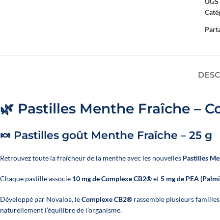
UGS 
Catég
TODOS NUESTROS
Parta
Descubre todos los
DESC
🌿 Pastilles Menthe Fraîche –
🍬 Pastilles goût Menthe Fraîche – 25 g
Retrouvez toute la fraîcheur de la menthe avec les nouvelles
Pastilles M
Chaque pastille associe
10 mg de Complexe CB2®
et
5 mg de PEA (Palmi
Développé par Novaloa, le
Complexe CB2®
rassemble plusieurs familles
naturellement l’équilibre de l’organisme.