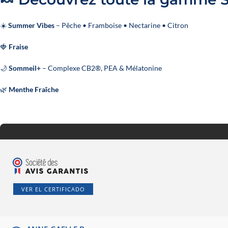
☀️
Summer Vibes
– Pêche • Framboise • Nectarine • Citron
🍓
Fraise
🌙
Sommeil+
– Complexe CB2®, PEA & Mélatonine
🌿
Menthe Fraîche
VER EL CERTIFICADO