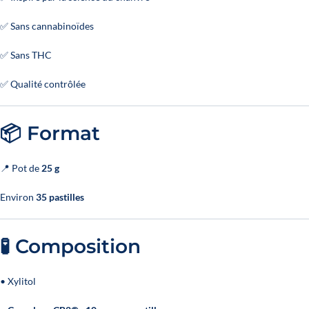
✅ Sans cannabinoïdes
✅ Sans THC
✅ Qualité contrôlée
📦 Format
📍 Pot de
25 g
Environ
35 pastilles
🧪 Composition
• Xylitol