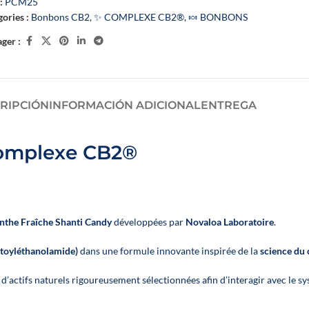
:
PCM25
ories :
Bonbons CB2
,
✨ COMPLEXE CB2®
,
🍬 BONBONS
 ACEITES
ACEITES PARA DORMIR
ACEITES DE LA GAMA FLOWER PO
ger :
 productos
RIPCIÓN
INFORMACIÓN ADICIONAL
ENTREGA
 Complexe CB2®
enthe Fraîche Shanti Candy
développées par
Novaloa Laboratoire
.
toyléthanolamide)
dans une formule innovante inspirée de la
science du
Un booster CBD végétal
 d’actifs naturels rigoureusement sélectionnées afin d’interagir avec l
🍓
E-liquide
développé par Novaloa pour
Passion Po
enrichir facilement vos e-