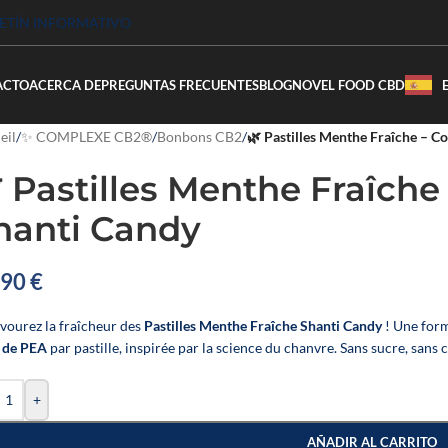
LETÍN INFORMATIVO
ACTO
ACERCA DE
PREGUNTAS FRECUENTES
BLOG
NOVEL FOOD CBD
eil
/
✨ COMPLEXE CB2®
/
Bonbons CB2
/
🌿 Pastilles Menthe Fraîche – 
 Pastilles Menthe Fraîch
hanti Candy
,90
€
avourez la fraîcheur des
Pastilles Menthe Fraîche Shanti Candy
! Une for
 de PEA
par pastille, inspirée par la science du chanvre. Sans sucre, san
+
AÑADIR AL CARRITO