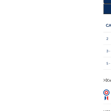
C
2
3 -
5 -
C