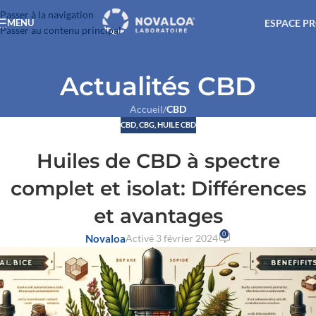
Passer à la navigation
ESPACE P
MENU
Passer au contenu principal
Actualités CBD
Accueil
/
CBD
CBD
,
CBG
,
HUILE CBD
Huiles de CBD à spectre
complet et isolat: Différences
et avantages
0
Novaloa
Activé 3 février 2024