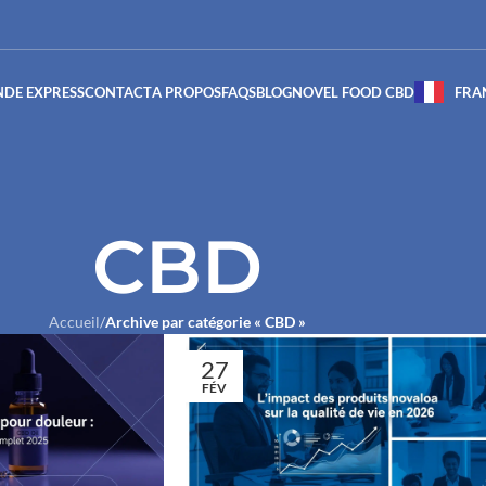
DE EXPRESS
CONTACT
A PROPOS
FAQS
BLOG
NOVEL FOOD CBD
FRA
CBD
Accueil
/
Archive par catégorie « CBD »
27
FÉV