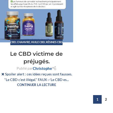
CBD
,
CHANVRE
,
HUILE CBD
,
RÉSINES CBD
Le CBD victime de
préjugés.
Publié par
Christophe
❌ Spoiler alert : ces idées reçues sont fausses.
"Le CBD c’est illégal." FAUX ✅Le CBD es...
CONTINUER LA LECTURE
1
2