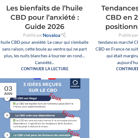
Les bienfaits de l’huile
Tendances
CBD pour l’anxiété :
CBD en 2
Guide 2026
position
Publié par
Novaloa
Publié pa
huile CBD pour anxiété: Le cœur qui s’emballe
tendances marché C
sans raison, cette boule au ventre qui ne part
CBD en France ne suit 
plus, les nuits blanches à tourner en rond…
qui était marginal
L’anxiété...
aujourd’hui
CONTINUER LA LECTURE
CONTINUER
03
JUIN