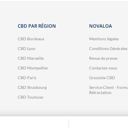
panacher parmi 4
panacher pa
références Large
référenc
Spectre :
Spectre Co
Inflammation,
:
CBD PAR RÉGION
NOVALOA
Articulation,
Inflammati
Sommeil, Anti-
Articulati
stress
CBD Bordeaux
Mentions légales
Sommeil, A
👉 Pour chaque
CBD Lyon
Conditions Générales
stress
référence :
CBD Marseille
Revue de presse
👉 Pour ch
2 huiles en 10 % ;
référence
CBD Montpellier
Contactez-nous
1 huile en 20 %
2 huiles en
CBD Paris
Grossiste CBD
;
1 huile en
CBD Strasbourg
Service Client - Formu
Rétractation
CBD Toulouse