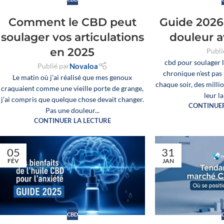
TOUTES
Comment le CBD peut
Guide 2026 
soulager vos articulations
douleur 
en 2025
Publi
Découvri
cbd pour soulager 
Publié par
Novaloa
chronique n’est pas 
Le matin où j’ai réalisé que mes genoux
chaque soir, des milli
craquaient comme une vieille porte de grange,
leur l
j’ai compris que quelque chose devait changer.
CONTINUER
Pas une douleur...
CONTINUER LA LECTURE
05
31
FÉV
JAN
CBD