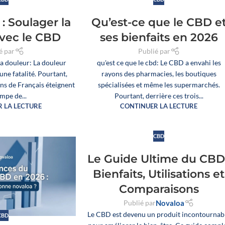
 NOS HUILES
HUILES SOMMEIL
HUILES GAMME FLOWER POWER – 
: Soulager la
Qu’est-ce que le CBD e
avec le CBD
ses bienfaits en 2026
é par
Publié par
r tous les produits
la douleur: La douleur
qu'est ce que le cbd: Le CBD a envahi les
une fatalité. Pourtant,
rayons des pharmacies, les boutiques
ons de Français éteignent
spécialisées et même les supermarchés.
ampe de...
Pourtant, derrière ces trois...
 LA LECTURE
CONTINUER LA LECTURE
CBD
Le Guide Ultime du CBD 
Bienfaits, Utilisations et
Un booster CBD végétal

Comparaisons
développé par Novaloa pour
enrichir facilement vos e-
Publié par
Novaloa
🐶 O
liquides préférés en CBD large
Un
Le CBD est devenu un produit incontournab
Présentoir
🐶🐱 Offrez à votre chien ou
CBD
30 
spectre. Il peut être mélangé à
mes