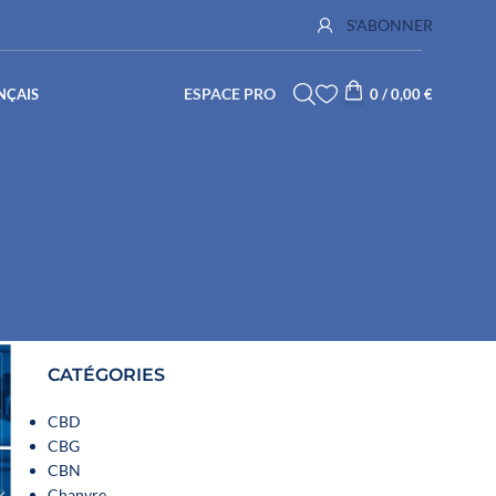
S'ABONNER
ESPACE PRO
NÇAIS
0
/
0,00
€
CATÉGORIES
CBD
CBG
CBN
Chanvre