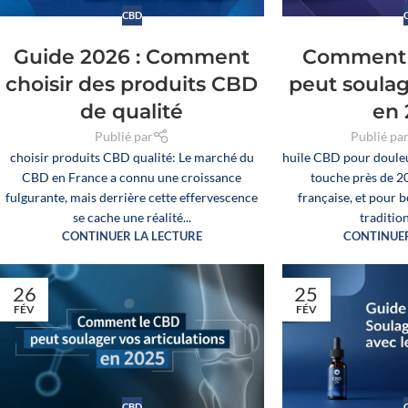
CBD
Guide 2026 : Comment
Comment 
choisir des produits CBD
peut soulag
de qualité
en
Publié par
Publié pa
choisir produits CBD qualité: Le marché du
huile CBD pour douleu
CBD en France a connu une croissance
touche près de 2
fulgurante, mais derrière cette effervescence
française, et pour 
se cache une réalité...
tradition
CONTINUER LA LECTURE
CONTINUER
26
25
FÉV
FÉV
CBD