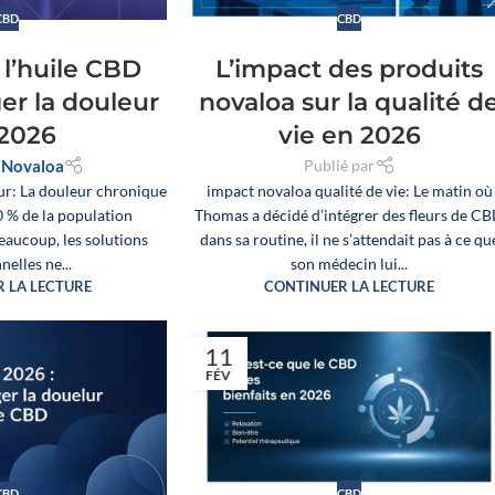
CBD
CBD
l’huile CBD
L’impact des produits
er la douleur
novaloa sur la qualité d
 2026
vie en 2026
r
Novaloa
Publié par
r: La douleur chronique
impact novaloa qualité de vie: Le matin où
0 % de la population
Thomas a décidé d’intégrer des fleurs de C
beaucoup, les solutions
dans sa routine, il ne s’attendait pas à ce qu
nelles ne...
son médecin lui...
 LA LECTURE
CONTINUER LA LECTURE
11
FÉV
CBD
CBD