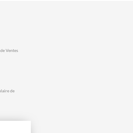
rmi 4
es
mplet
on,
on,
nti-
 de Ventes
aque
 :
 10 %
 20 %
laire de