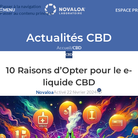
Passer à la navigation
ESPACE P
MENU
Passer au contenu principal
Actualités CBD
Accueil
/
CBD
CBD
10 Raisons d’Opter pour le e-
liquide CBD
0
Novaloa
Activé 22 février 2024