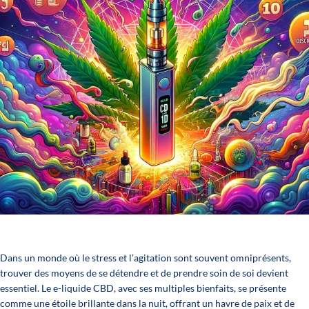
Dans un monde où le stress et l’agitation sont souvent omniprésents,
trouver des moyens de se détendre et de prendre soin de soi devient
essentiel. Le e-liquide CBD, avec ses multiples bienfaits, se présente
comme une étoile brillante dans la nuit, offrant un havre de paix et de