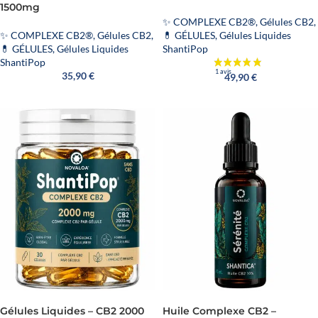
1500mg
✨ COMPLEXE CB2®
,
Gélules CB2
,
✨ COMPLEXE CB2®
,
Gélules CB2
,
💊 GÉLULES
,
Gélules Liquides
💊 GÉLULES
,
Gélules Liquides
ShantiPop
ShantiPop
35,90
€
49,90
€
Gélules Liquides – CB2 2000
Huile Complexe CB2 –