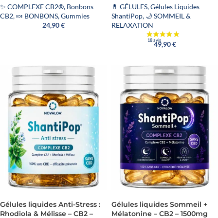
✨ COMPLEXE CB2®
,
Bonbons
💊 GÉLULES
,
Gélules Liquides
CB2
,
🍬 BONBONS
,
Gummies
ShantiPop
,
🌙 SOMMEIL &
24,90
€
RELAXATION
49,90
€
Gélules liquides Anti-Stress :
Gélules liquides Sommeil +
Rhodiola & Mélisse – CB2 –
Mélatonine – CB2 – 1500mg