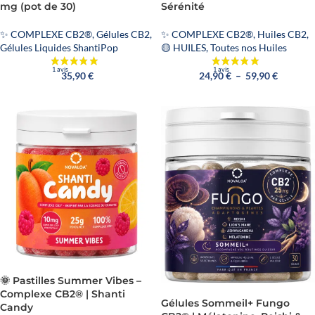
mg (pot de 30)
Sérénité
✨ COMPLEXE CB2®
,
Gélules CB2
,
✨ COMPLEXE CB2®
,
Huiles CB2
,
Gélules Liquides ShantiPop
🟡 HUILES
,
Toutes nos Huiles
35,90
€
24,90
€
–
59,90
€
🌞 Pastilles Summer Vibes –
Complexe CB2® | Shanti
Gélules Sommeil+ Fungo
Candy