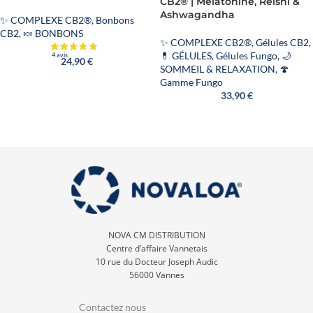
CB2® | Mélatonine, Reishi &
Ashwagandha
✨ COMPLEXE CB2®
,
Bonbons
CB2
,
🍬 BONBONS
✨ COMPLEXE CB2®
,
Gélules CB2
,
💊 GÉLULES
,
Gélules Fungo
,
🌙
24,90
€
SOMMEIL & RELAXATION
,
🍄
Gamme Fungo
33,90
€
NOVA CM DISTRIBUTION
Centre d’affaire Vannetais
10 rue du Docteur Joseph Audic
56000 Vannes
Contactez nous