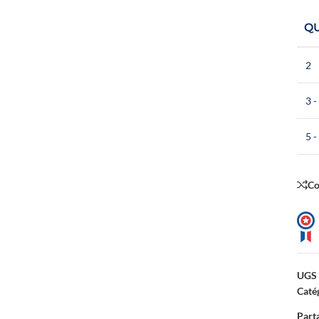
Q
2
3 -
5 -
C
UGS 
Catég
Parta