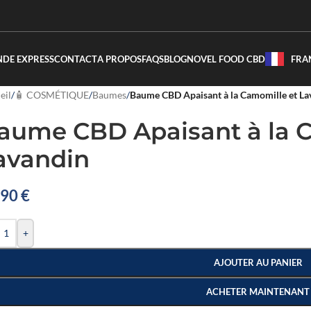
DE EXPRESS
CONTACT
A PROPOS
FAQS
BLOG
NOVEL FOOD CBD
FRA
eil
/
🧴 COSMÉTIQUE
/
Baumes
/
Baume CBD Apaisant à la Camomille et La
aume CBD Apaisant à la 
avandin
,90
€
+
AJOUTER AU PANIER
ACHETER MAINTENANT