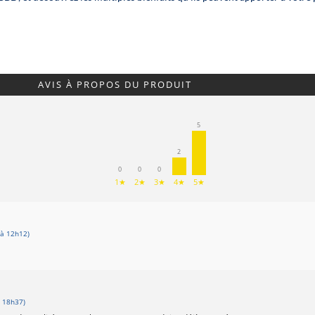
AVIS À PROPOS DU PRODUIT
5
2
0
0
0
1★
2★
3★
4★
5★
à 12h12)
 18h37)