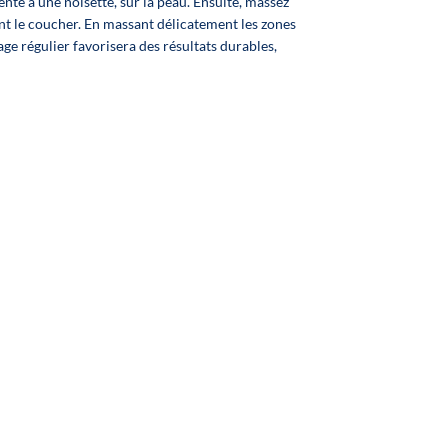
:
te à une noisette, sur la peau. Ensuite, massez
 à
nt le coucher. En massant délicatement les zones
rmi 4
age régulier favorisera des résultats durables,
es
mplet
on,
on,
nti-
aque
 :
 10 %
 20 %