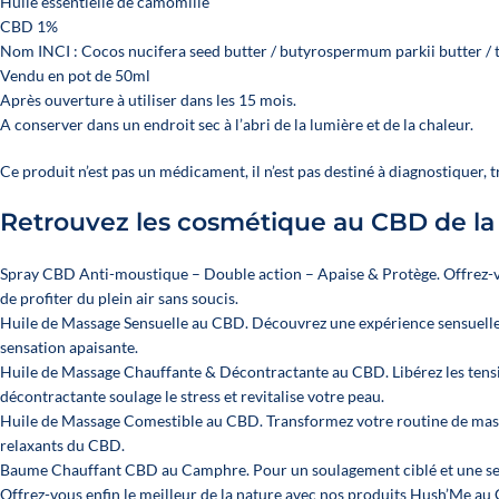
Huile essentielle de camomille
CBD 1%
Nom INCI : Cocos nucifera seed butter / butyrospermum parkii butter / 
Vendu en pot de 50ml
Après ouverture à utiliser dans les 15 mois.
A conserver dans un endroit sec à l’abri de la lumière et de la chaleur.
Ce produit n’est pas un médicament, il n’est pas destiné à diagnostiquer, tr
Retrouvez les cosmétique au CBD de l
Spray CBD Anti-moustique – Double action – Apaise & Protège
. Offrez
de profiter du plein air sans soucis.
Huile de Massage Sensuelle au CBD.
Découvrez une expérience sensuelle 
sensation apaisante.
Huile de Massage Chauffante & Décontractante au CBD.
Libérez les ten
décontractante soulage le stress et revitalise votre peau.
Huile de Massage Comestible au CBD.
Transformez votre routine de mass
relaxants du CBD.
Baume Chauffant CBD au Camphre.
Pour un soulagement ciblé et une se
Offrez-vous enfin le meilleur de la nature avec nos produits
Hush’Me au