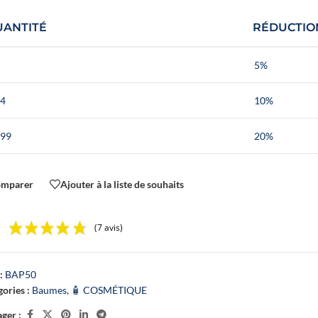
UANTITÉ
RÉDUCTIO
5%
 4
10%
 99
20%
omparer
Ajouter à la liste de souhaits
(7 avis)
:
BAP50
ories :
Baumes
,
🧴 COSMÉTIQUE
ger :