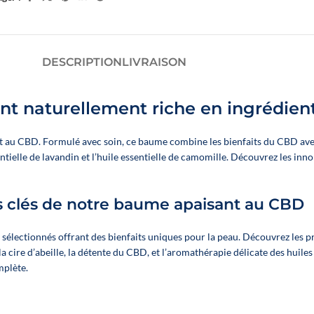
 NOS HUILES
HUILES SOMMEIL
HUILES GAMME FLOWER POWER – 
DESCRIPTION
LIVRAISON
r tous les produits
 naturellement riche en ingrédient
au CBD. Formulé avec soin, ce baume combine les bienfaits du CBD avec d
essentielle de lavandin et l’huile essentielle de camomille. Découvrez les i
ts clés de notre baume apaisant au CBD
ectionnés offrant des bienfaits uniques pour la peau. Découvrez les prop
la cire d’abeille, la détente du CBD, et l’aromathérapie délicate des huile
Un booster CBD végétal
mplète.

développé par Novaloa pour
enrichir facilement vos e-
🐶 O
liquides préférés en CBD large