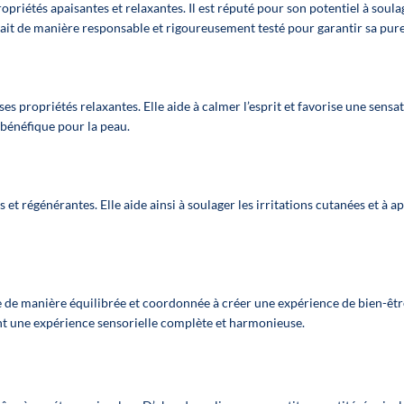
afin de s’ad
au mieux à votre
et rempli.
étés apaisantes et relaxantes. Il est réputé pour son potentiel à soulag
au mieux à 
sélection de
Le présentoir
it de manière responsable et rigoureusement testé pour garantir sa pure
sélection
produits.
vous est offert et
produits
vous bénéficiez
💰 Un levier de
de 10% de
💰 Un levie
rentabilité
réduction sur
es propriétés relaxantes. Elle aide à calmer l’esprit et favorise une sensat
rentabili
Augmente votre
l'achat des 8
 bénéfique pour la peau.
Augmente v
panier moyen
sprays.
panier mo
Structure votre
Structure v
rayon CBD
rayon C
Améliore votre
et régénérantes. Elle aide ainsi à soulager les irritations cutanées et à a
Améliore v
merchandising
merchandi
sans effort
sans effo
👉 Une solution
👉 Une solu
simple pour
simple po
renforcer votre
de manière équilibrée et coordonnée à créer une expérience de bien-êtr
renforcer v
force de vente et
rant une expérience sensorielle complète et harmonieuse.
force de ven
optimiser vos
optimiser 
marges
marges
Contenu :