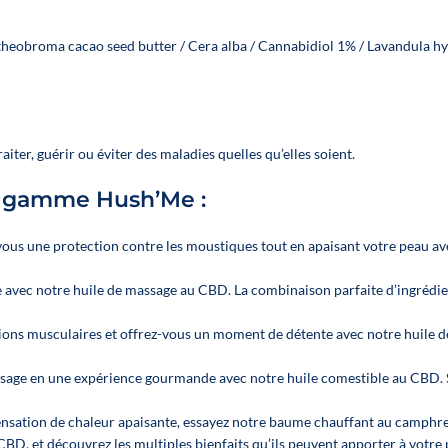
theobroma cacao seed butter / Cera alba / Cannabidiol 1% / Lavandula h
aiter, guérir ou éviter des maladies quelles qu’elles soient.
a gamme Hush’Me :
-vous une protection contre les moustiques tout en apaisant votre peau a
avec notre huile de massage au CBD. La combinaison parfaite d’ingrédien
sions musculaires et offrez-vous un moment de détente avec notre huile 
age en une expérience gourmande avec notre huile comestible au CBD. Sa
nsation de chaleur apaisante, essayez notre baume chauffant au camphre. 
 CBD
, et découvrez les multiples bienfaits qu’ils peuvent apporter à votre 