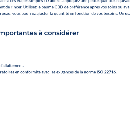
Contenu 
 à ces étapes simples : D’abord, appliquez une petite quantité, équivalen
12 huiles à
12 huiles
nt de rincer. Utilisez le baume CBD de préférence après vos soins ou ava
panacher parmi 4
panacher pa
la peau, vous pourrez ajuster la quantité en fonction de vos besoins. Un us
références Large
référenc
Spectre :
Spectre Co
Inflammation,
 importantes à considérer
:
Articulation,
Inflammati
Sommeil, Anti-
Articulati
stress
Sommeil, A
👉 Pour chaque
stress
référence :
’allaitement.
👉 Pour ch
2 huiles en 10 % ;
atoires en conformité avec les exigences de la
norme ISO 22716
.
référence
1 huile en 20 %
2 huiles en
;
1 huile en