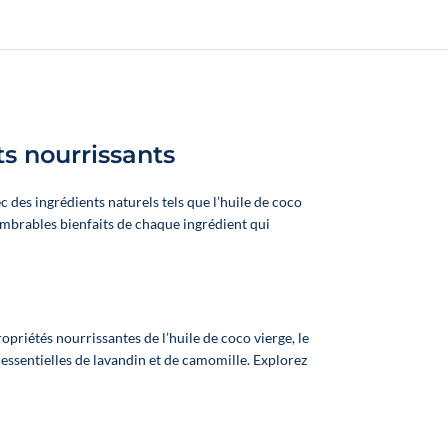
NOVALOA
s nourrissants
es ingrédients naturels tels que l’huile de coco
nnombrables bienfaits de chaque ingrédient qui
riétés nourrissantes de l’huile de coco vierge, le
s essentielles de lavandin et de camomille. Explorez

E-liquide CBD Framboise
❄️
E-liquide CBD Menthe Pitaya
Passion Poivre – 10 ml
– 10 ml
ffrez à votre chien de 10 à
🐶 Offrez à votre chien de plus
🐶 Off