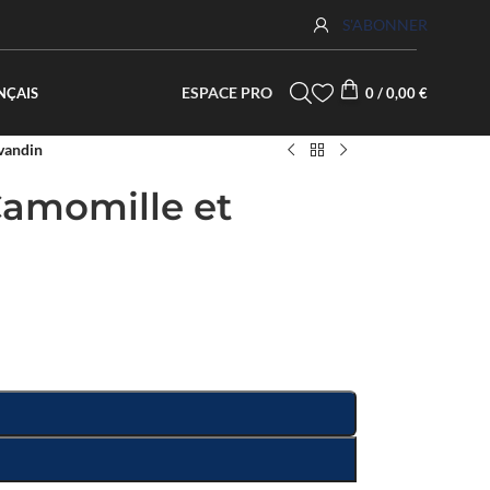
S'ABONNER
ESPACE PRO
NÇAIS
0
/
0,00
€
vandin
Camomille et