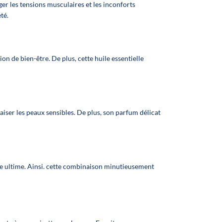
apter
er les tensions musculaires et les inconforts
✅ Fabriqué en France
votre
té.
 de
.
r de
ion de bien-être. De plus, cette huile essentielle
té
otre
yen
otre
BD
paiser les peaux sensibles. De plus, son parfum délicat
otre
sing
rt
tion
ur
e ultime. Ainsi. cette combinaison minutieusement
otre
te et
vos