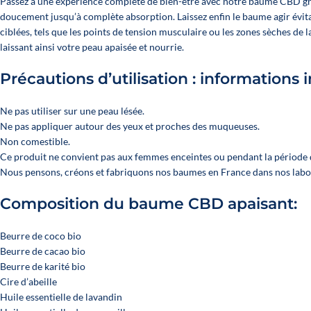
Passez à une expérience complète de bien-être avec notre baume CBD grâce
doucement jusqu’à complète absorption. Laissez enfin le baume agir évita
ciblées, tels que les points de tension musculaire ou les zones sèches de 
laissant ainsi votre peau apaisée et nourrie.
Précautions d’utilisation : informations
Ne pas utiliser sur une peau lésée.
Ne pas appliquer autour des yeux et proches des muqueuses.
Non comestible.
Ce produit ne convient pas aux femmes enceintes ou pendant la période d
Nous pensons, créons et fabriquons nos baumes en France dans nos labor
Composition du baume CBD apaisant:
Beurre de coco bio
Beurre de cacao bio
Beurre de karité bio
Cire d’abeille
Huile essentielle de lavandin