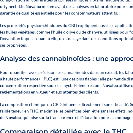
originecbd.fr
.
Novaloa
met en avant des analyses en laboratoire pour con
garantie de qualité essentielle pour les consommateurs attentifs.
Les propriétés physico-chimiques du CBD expliquent aussi ses applicatio
les huiles végétales, comme l’huile d’olive ou de chanvre, utilisées pour f
l’oxydation impose, quant à elle, un stockage dans des conditions optimales
ses propriétés.
Analyse des cannabinoïdes : une approc
Pour quantifier avec précision les cannabinoïdes dans un extrait, les la
à haute performance (HPLC) est l’une des plus fiables : elle permet de 
concentration respective
source : mycbd-bienetre.com
.
Novaloa
utilise 
réglementations en vigueur et aux attentes des clients.
La composition chimique du CBD influence directement son efficacité. Se
faible teneur en THC, maximise les bénéfices bien-être sans les effets in
de
Novaloa
, qui mise sur la transparence et l’éducation pour accompagner
Comparaison détaillée avec le THC