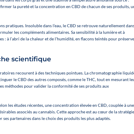
💰 Una leva
per
firmer la pureté et la concentration en CBD de chacun de ses produits, u
per
aumentare la
aumentare la
redditività
redditività
Aumenta il
ns pratiques. Insoluble dans l’eau, le CBD se retrouve naturellement dan
Aumenta il
valore medio
ormuler les compléments alimentaires. Sa sensibilité à la lumière et à
valore medio
dello
 : à l’abri de la chaleur et de l’humidité, en flacons teintés pour préserv
dello
scontrino
scontrino
Organizza il
Organizza il
tuo reparto
he scientifique
tuo reparto
CBD
CBD
Migliora il
boratoires recourent à des techniques pointues. La chromatographie liquid
Migliora il
tuo
distinguer le CBD des autres composés, comme le THC, tout en mesurant le
tuo
merchandising
ces méthodes pour valider la conformité de ses produits aux
merchandising
senza sforzo
senza sforzo
👉 Una
👉 Una
lon les études récentes, une concentration élevée en CBD, couplée à une
soluzione
soluzione
désirables associés au cannabis. Cette approche est au cœur de la stratégi
semplice per
semplice per
 ses partenaires dans le choix des produits les plus adaptés.
potenziare la
potenziare la
tua forza
tua forza
vendita e