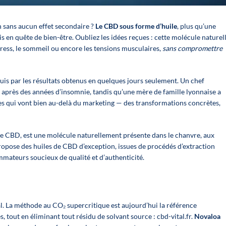
n sans aucun effet secondaire ?
Le CBD sous forme d’huile
, plus qu’une
I PER IL SONNO
OLI DELLA LINEA FLOWER POWER – NOVALOA
 en quête de bien-être. Oubliez les idées reçues : cette molécule naturell
 stress, le sommeil ou encore les tensions musculaires,
sans compromettre
is par les résultats obtenus en quelques jours seulement. Un chef
 après des années d’insomnie, tandis qu’une mère de famille lyonnaise a
res qui vont bien au-delà du marketing — des transformations concrètes,
me CBD, est une molécule naturellement présente dans le chanvre, aux
opose des huiles de CBD d’exception, issues de procédés d’extraction
mateurs soucieux de qualité et d’authenticité.
🍓
E-liquide C
al. La méthode au CO₂ supercritique est aujourd’hui la référence
Un booster CBD végétal
Passion Poiv
és, tout en éliminant tout résidu de solvant
source : cbd-vital.fr
.
Novaloa
🐶 Offrez à votre 
Espositore
développé par Novaloa pour