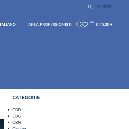
ISCRIVITI
AREA PROFESSIONISTI
ITALIANO
0
/
0,00
€
CATEGORIE
CBD
CBG
CBN
Canapa