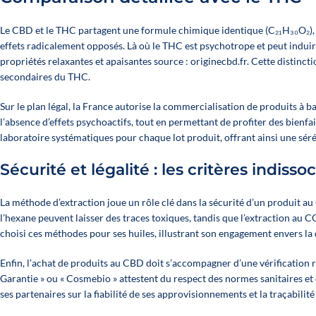
Le CBD et le THC partagent une formule chimique identique (C₂₁H₃₀O₂), m
effets radicalement opposés. Là où le THC est psychotrope et peut indui
propriétés relaxantes et apaisantes source : originecbd.fr. Cette distinc
secondaires du THC.
Sur le plan légal, la France autorise la commercialisation de produits à 
l’absence d’effets psychoactifs, tout en permettant de profiter des bienfa
laboratoire systématiques pour chaque lot produit, offrant ainsi une sérén
Sécurité et légalité : les critères indiss
La méthode d’extraction joue un rôle clé dans la sécurité d’un produit 
l’hexane peuvent laisser des traces toxiques, tandis que l’extraction au CO
choisi ces méthodes pour ses huiles, illustrant son engagement envers la
Enfin, l’achat de produits au CBD doit s’accompagner d’une vérification r
Garantie » ou « Cosmebio » attestent du respect des normes sanitaires e
ses partenaires sur la fiabilité de ses approvisionnements et la traçabilité