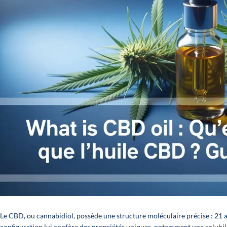
Le CBD, ou cannabidiol, possède une structure moléculaire précise : 21 
configuration lui confère des propriétés uniques, notamment une solubili