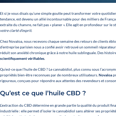
Et si je vous disais qu’une simple goutte peut transformer votre quotidie
TUTTI I NOSTRI OLI
OL
tendance, est devenu un allié incontournable pour des milliers de Français
extraite du chanvre, ne fait pas « planer ». Elle agit en profondeur sur le
votre clarté d’esprit
.
Scopri tutti i prodotti
Chez Novaloa, nous recevons chaque semaine des retours de clients éblou
d’entreprise parisien nous a confié avoir retrouvé un sommeil réparateur
réduit son anxiété chronique grâce à notre huile sublinguale. Des histoi
scientifiquement vérifiables
.
Qu’est-ce que l’huile de CBD ? Le cannabidiol, plus connu sous l’acrony
propriétés bien-être reconnues par de nombreux utilisateurs.
Novaloa
pr
rigoureux, conçues pour répondre aux attentes des revendeurs et consom
Qu’est ce que l’huile CBD ?
L’extraction du CBD détermine en grande partie la qualité du produit fin
industrielle : elle permet d’isoler le cannabidiol sans altérer ses propriét