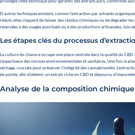
privilégie cette technique pour garantir des extraits purs, conformes a
D’autres techniques existent, comme l’extraction par solvants organiques
réduit, elles risquent de laisser des résidus chimiques ou de dégrader 
réservées à des usages ponctuels ou à des productions artisanales, loin d
Les étapes clés du processus d’extracti
La culture du chanvre occupe une place centrale dans la qualité du CBD.
respectueux des normes environnementales et sanitaires. Une fois la plant
séchage, cruciale pour préserver l’intégrité des cannabinoïdes. L’extract
de pointe, afin d’obtenir un extrait riche en CBD et dépourvu d’impuretés
Analyse de la composition chimique