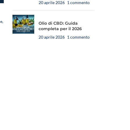
20 aprile 2026
1 commento
e,
Olio di CBD: Guida
completa per il 2026
20 aprile 2026
1 commento
BD Framboise
❄️
E-liquide CBD Menthe Pitaya
re – 10 ml
– 10 ml
chien de 10 à
🐶 Offrez à votre chien de plus
🐶 Offrez à votre pet