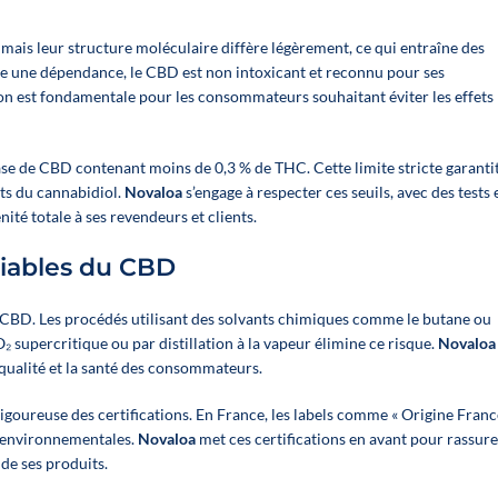
vendita e
ottimizzare i
ottimizzare i
tuoi margini
ais leur structure moléculaire diffère légèrement, ce qui entraîne des
tuoi margini
re une dépendance, le CBD est non intoxicant et reconnu pour ses
Contenuto:
tion est fondamentale pour les consommateurs souhaitant éviter les effets
Contenuto:
12 oli da
12 oli da
miscelare tra
miscelare tra
4 referenze
base de CBD contenant moins de 0,3 % de THC. Cette limite stricte garanti
4 referenze
ad ampio
its du cannabidiol.
Novaloa
s’engage à respecter ces seuils, avec des tests 
della linea
spettro:
ité totale à ses revendeurs et clients.
«Spectre
Infiammazione,
Complet»:
Articolazioni,
ociables du CBD
Infiammazione,
Sonno,
Articolazioni,
Antistress
Sonno,
au CBD. Les procédés utilisant des solvants chimiques comme le butane ou
👉 Per ogni
Antistress
₂ supercritique ou par distillation à la vapeur élimine ce risque.
Novaloa
articolo:
 qualité et la santé des consommateurs.
👉 Per ogni
2 huiles en 10
articolo:
igoureuse des certifications. En France, les labels comme « Origine Franc
% ;
1 huile en
2 huiles en 10
t environnementales.
Novaloa
met ces certifications en avant pour rassure
20 %
% ;
1 huile en
 de ses produits.
20 %