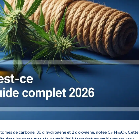
per la
description ci
per la
dessous).
vendita
Il est livré
vendita
monté et
I nostri
rempli.
I nostri
espositori da
Le présentoir
espositori da
banco
vous est
banco
vengono
offert et vous
vengono
consegnati
bénéficiez de
consegnati
già montati e
10% de
già montati e
pronti per la
réduction sur
pronti per la
vendita.
l'achat des 8
vendita.
I pannelli
sprays.
I pannelli
frontali sono
frontali sono
intercambiabili
intercambiabili
per adattarsi
per adattarsi
al meglio alla
al meglio alla
vostra
vostra
selezione di
selezione di
prodotti.
prodotti.
atomes de carbone, 30 d’hydrogène et 2 d’oxygène, notée C₂₁H₃₀O₂. Cette
💰 Una leva
té dans les corps gras et une stabilité à température ambiante
source :