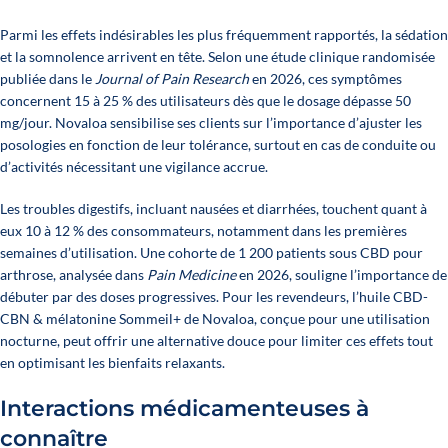
Parmi les effets indésirables les plus fréquemment rapportés, la sédation
et la somnolence arrivent en tête. Selon une étude clinique randomisée
publiée dans le
Journal of Pain Research
en 2026, ces symptômes
concernent 15 à 25 % des utilisateurs dès que le dosage dépasse 50
mg/jour. Novaloa sensibilise ses clients sur l’importance d’ajuster les
posologies en fonction de leur tolérance, surtout en cas de conduite ou
d’activités nécessitant une vigilance accrue.
Les troubles digestifs, incluant nausées et diarrhées, touchent quant à
eux 10 à 12 % des consommateurs, notamment dans les premières
semaines d’utilisation. Une cohorte de 1 200 patients sous CBD pour
arthrose, analysée dans
Pain Medicine
en 2026, souligne l’importance de
débuter par des doses progressives. Pour les revendeurs,
l’huile CBD-
CBN & mélatonine Sommeil+
de Novaloa, conçue pour une utilisation
nocturne, peut offrir une alternative douce pour limiter ces effets tout
en optimisant les bienfaits relaxants.
Interactions médicamenteuses à
connaître