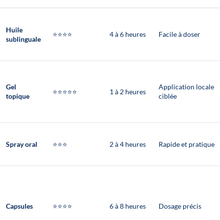
Huile
⭐⭐⭐⭐
4 à 6 heures
Facile à doser
sublinguale
Gel
Application locale
⭐⭐⭐⭐⭐
1 à 2 heures
topique
ciblée
Spray oral
⭐⭐⭐
2 à 4 heures
Rapide et pratique
Capsules
⭐⭐⭐⭐
6 à 8 heures
Dosage précis