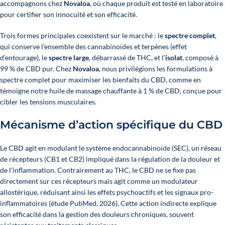
accompagnons chez
Novaloa
, où chaque produit est testé en laboratoire
pour certifier son innocuité et son efficacité.
Trois formes principales coexistent sur le marché : le
spectre complet
,
qui conserve l’ensemble des cannabinoïdes et terpènes (effet
d’entourage), le
spectre large
, débarrassé de THC, et l’
isolat
, composé à
99 % de CBD pur. Chez
Novaloa
, nous privilégions les formulations à
spectre complet pour maximiser les bienfaits du CBD, comme en
témoigne notre
huile de massage chauffante à 1 % de CBD
, conçue pour
cibler les tensions musculaires.
Mécanisme d’action spécifique du CBD
Le CBD agit en modulant le système endocannabinoïde (SEC), un réseau
de récepteurs (CB1 et CB2) impliqué dans la régulation de la douleur et
de l’inflammation. Contrairement au THC, le CBD ne se fixe pas
directement sur ces récepteurs mais agit comme un modulateur
allostérique, réduisant ainsi les effets psychoactifs et les signaux pro-
inflammatoires
(étude PubMed, 2026)
. Cette action indirecte explique
son efficacité dans la gestion des douleurs chroniques, souvent