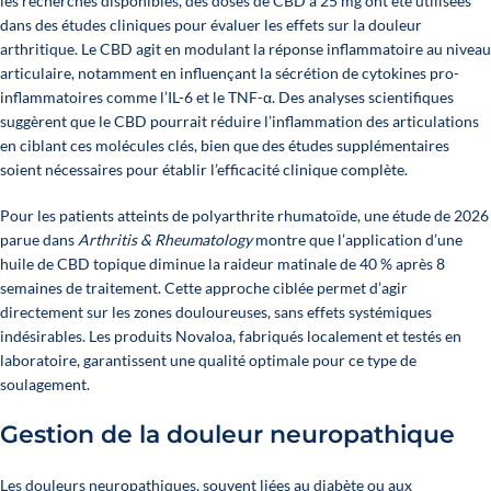
les recherches disponibles, des doses de CBD à 25 mg ont été utilisées
dans des études cliniques pour évaluer les effets sur la douleur
arthritique. Le CBD agit en modulant la réponse inflammatoire au niveau
articulaire, notamment en influençant la sécrétion de cytokines pro-
inflammatoires comme l’IL-6 et le TNF-α. Des analyses scientifiques
suggèrent que le CBD pourrait réduire l’inflammation des articulations
en ciblant ces molécules clés, bien que des études supplémentaires
soient nécessaires pour établir l’efficacité clinique complète.
Pour les patients atteints de polyarthrite rhumatoïde, une étude de 2026
parue dans
Arthritis & Rheumatology
montre que l’application d’une
huile de CBD topique diminue la raideur matinale de 40 % après 8
semaines de traitement. Cette approche ciblée permet d’agir
directement sur les zones douloureuses, sans effets systémiques
indésirables. Les produits Novaloa, fabriqués localement et testés en
laboratoire, garantissent une qualité optimale pour ce type de
soulagement.
Gestion de la douleur neuropathique
Les douleurs neuropathiques, souvent liées au diabète ou aux