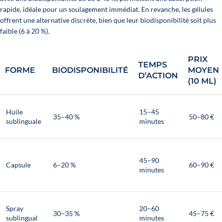
rapide, idéale pour un soulagement immédiat. En revanche, les gélules
offrent une alternative discrète, bien que leur biodisponibilité soit plus
faible (6 à 20 %).
PRIX
TEMPS
FORME
BIODISPONIBILITÉ
MOYEN
D’ACTION
(10 ML)
Huile
15–45
35–40 %
50–80 €
sublinguale
minutes
45–90
Capsule
6–20 %
60–90 €
minutes
Spray
20–60
30–35 %
45–75 €
sublingual
minutes