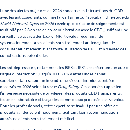
L’une des alertes majeures en 2026 concerne les interactions du CBD
avec les anticoagulants, comme la warfarine ou l’apixaban. Une étude du
JAMA Network Open
en 2026 révèle que le risque de saignements est
multiplié par 2,3 en cas de co-administration avec le CBD, justifiant une
surveillance accrue des taux d’INR. Novaloa recommande
systématiquement à ses clients sous traitement anticoagulant de
consulter leur médecin avant toute utilisation de CBD, afin d’éviter des
complications potentielles.
Les antidépresseurs, notamment les ISRS et IRSN, représentent un autre
risque d’interaction : jusqu’à 20 à 30 % d’effets indésirables
supplémentaires, comme le syndrome sérotoninergique, ont été
observés en 2026 selon la revue
Drug Safety
. Ces données rappellent
l’impérieuse nécessité de privilégier des produits CBD transparents,
testés en laboratoire et traçables, comme ceux proposés par Novaloa.
Pour les professionnels, cette expertise se traduit par une offre de
produits validés scientifiquement, facilitant leur recommandation
auprès de clients sous traitement médical.