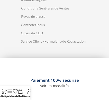
Conditions Générales de Ventes
Revue de presse
Contactez-nous
Grossiste CBD
Service Client - Formulaire de Rétractation
Paiement 100% sécurisé
Voir les modalités
outique
Barre latérale
Liste de souhaits
Panier
Mon compte
Livraison Gratuite dès 49€ d'achats