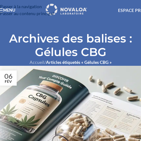
Passer à la navigation
ESPACE P
MENU
Passer au contenu principal
Archives des balises :
Gélules CBG
Accueil
/
Articles étiquetés « Gélules CBG »
06
FÉV