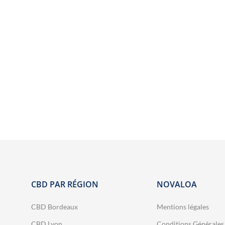
 NOS HUILES
HUILES SOMMEIL
HUILES GAMME FLOWER POWER – 
r tous les produits
Un booster CBD végétal
CBD PAR RÉGION
NOVALOA

développé par Novaloa pour
enrichir facilement vos e-
🐶 O
CBD Bordeaux
Mentions légales
liquides préférés en CBD large
Un
Présentoir
🐶🐱 Offrez à votre chien ou
30 
spectre. Il peut être mélangé à
CBD Lyon
Conditions Générales
mes