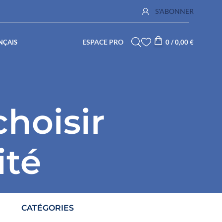
S'ABONNER
ESPACE PRO
NÇAIS
0
/
0,00
€
choisir
ité
CATÉGORIES