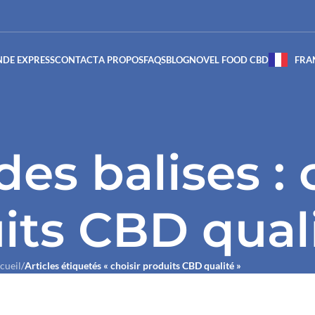
DE EXPRESS
CONTACT
A PROPOS
FAQS
BLOG
NOVEL FOOD CBD
FRA
es balises : 
its CBD qual
cueil
/
Articles étiquetés « choisir produits CBD qualité »