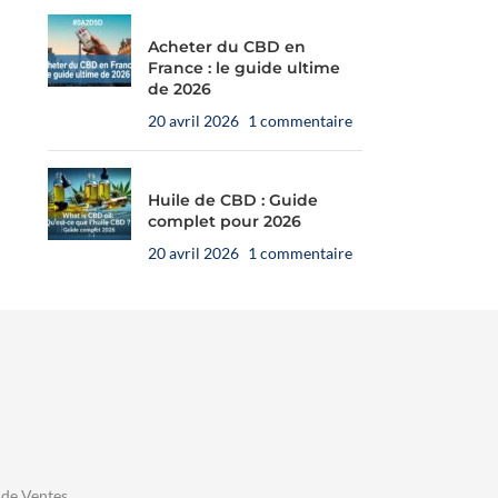
NOVALOA
Acheter du CBD en
France : le guide ultime
de 2026
20 avril 2026
1 commentaire
Huile de CBD : Guide
complet pour 2026
20 avril 2026
1 commentaire

E-liquide CBD Framboise
❄️
E-liquide CBD Menthe Pitaya
Passion Poivre – 10 ml
– 10 ml
ffrez à votre chien de 10 à
🐶 Offrez à votre chien de plus
🐶 Off
e création aromatique sur
Une recette fraîche et fruitée,
kg une huile HempyFriends
de 30 kg une huile
croque
🌙
Prépar
 de Ventes
ure, fruitée et chaleureuse,
développée par Novaloa autour