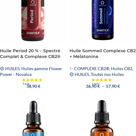
Huile Period 20 % – Spectre
Huile Sommeil Complexe CB2
Complet & Complexe CB2®
+ Mélatonine
🟡 HUILES
,
Huiles gamme Flower
✨ COMPLEXE CB2®
,
Huiles CB2
,
Power - Novaloa
🟡 HUILES
,
Toutes nos Huiles
38,90
€
36,90
€
–
57,90
€