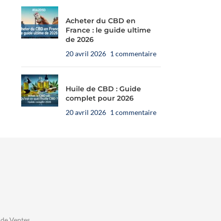
NOVALOA
Acheter du CBD en
France : le guide ultime
de 2026
20 avril 2026
1 commentaire
Huile de CBD : Guide
complet pour 2026
20 avril 2026
1 commentaire

E-liquide CBD Framboise
❄️
E-liquide CBD Menthe Pitaya
Passion Poivre – 10 ml
– 10 ml
ffrez à votre chien de 10 à
🐶 Offrez à votre chien de plus
🐶 Off
e création aromatique sur
Une recette fraîche et fruitée,
kg une huile HempyFriends
de 30 kg une huile
croque
🌙
Prépa
 de Ventes
ure, fruitée et chaleureuse,
développée par Novaloa autour