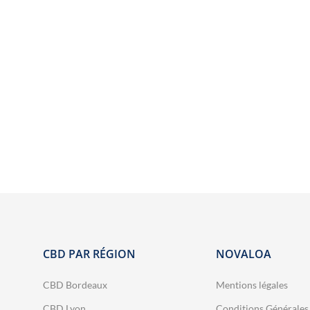
 NOS HUILES
HUILES SOMMEIL
HUILES GAMME FLOWER POWER – 
r tous les produits
Un booster CBD végétal
CBD PAR RÉGION
NOVALOA

développé par Novaloa pour
enrichir facilement vos e-
🐶 O
CBD Bordeaux
Mentions légales
liquides préférés en CBD large
Un
Présentoir
🐶🐱 Offrez à votre chien ou
30 
spectre. Il peut être mélangé à
CBD Lyon
Conditions Générales
mes