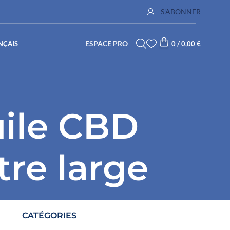
S'ABONNER
ESPACE PRO
NÇAIS
0
/
0,00
€
uile CBD
tre large
CATÉGORIES