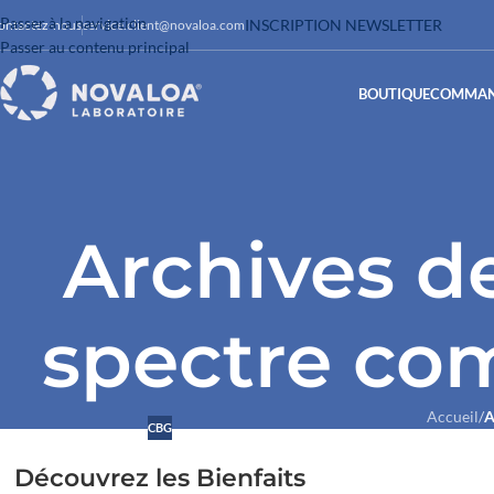
Passer à la navigation
INSCRIPTION NEWSLETTER
ontactez-nous
service.client@novaloa.com
Passer au contenu principal
BOUTIQUE
COMMAN
Archives de
spectre com
Accueil
/
A
CBG
Découvrez les Bienfaits