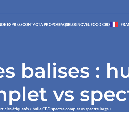
DE EXPRESS
CONTACT
A PROPOS
FAQS
BLOG
NOVEL FOOD CBD
FRA
s balises : h
plet vs spec
rticles étiquetés « huile CBD spectre complet vs spectre large »