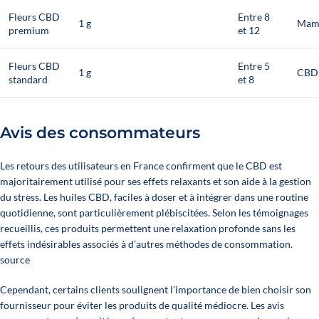
Fleurs CBD
Entre 8
1 g
Mam
premium
et 12
Fleurs CBD
Entre 5
1 g
CBD.
standard
et 8
Avis des consommateurs
Les retours des utilisateurs en France confirment que le CBD est
majoritairement utilisé pour ses effets relaxants et son aide à la gestion
du stress. Les huiles CBD, faciles à doser et à intégrer dans une routine
quotidienne, sont particulièrement plébiscitées. Selon les témoignages
recueillis, ces produits permettent une relaxation profonde sans les
effets indésirables associés à d’autres méthodes de consommation.
source
Cependant, certains clients soulignent l’importance de bien choisir son
fournisseur pour éviter les produits de qualité médiocre. Les avis