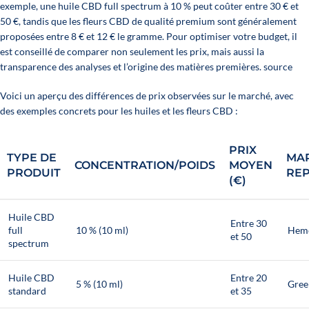
exemple, une huile CBD full spectrum à 10 % peut coûter entre 30 € et
50 €, tandis que les fleurs CBD de qualité premium sont généralement
proposées entre 8 € et 12 € le gramme. Pour optimiser votre budget, il
est conseillé de comparer non seulement les prix, mais aussi la
transparence des analyses et l’origine des matières premières. source
Voici un aperçu des différences de prix observées sur le marché, avec
des exemples concrets pour les huiles et les fleurs CBD :
PRIX
TYPE DE
MA
CONCENTRATION/POIDS
MOYEN
PRODUIT
REP
(€)
Huile CBD
Entre 30
full
10 % (10 ml)
Hem
et 50
spectrum
Huile CBD
Entre 20
5 % (10 ml)
Gree
standard
et 35