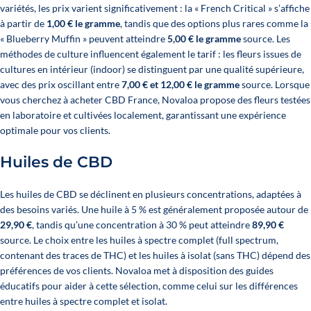
variétés, les prix varient significativement : la « French Critical » s’affiche
à partir de
1,00 € le gramme
, tandis que des options plus rares comme la
« Blueberry Muffin » peuvent atteindre
5,00 € le gramme
source
. Les
méthodes de culture influencent également le tarif : les fleurs issues de
cultures en intérieur (indoor) se distinguent par une qualité supérieure,
avec des prix oscillant entre
7,00 € et 12,00 € le gramme
source
. Lorsque
vous cherchez à acheter CBD France, Novaloa propose des fleurs testées
en laboratoire et cultivées localement, garantissant une expérience
optimale pour vos clients.
Huiles de CBD
Les huiles de CBD se déclinent en plusieurs concentrations, adaptées à
des besoins variés. Une huile à 5 % est généralement proposée autour de
29,90 €
, tandis qu’une concentration à 30 % peut atteindre
89,90 €
source. Le choix entre les huiles à spectre complet (full spectrum,
contenant des traces de THC) et les huiles à isolat (sans THC) dépend des
préférences de vos clients. Novaloa met à disposition des guides
éducatifs pour aider à cette sélection, comme celui sur
les différences
entre huiles à spectre complet et isolat
.