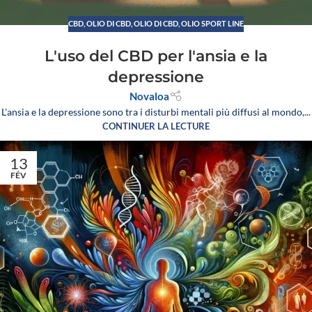
CBD
,
OLIO DI CBD
,
OLIO DI CBD, OLIO SPORT LINE
L'uso del CBD per l'ansia e la
depressione
Novaloa
L'ansia e la depressione sono tra i disturbi mentali più diffusi al mondo,...
CONTINUER LA LECTURE
13
FÉV