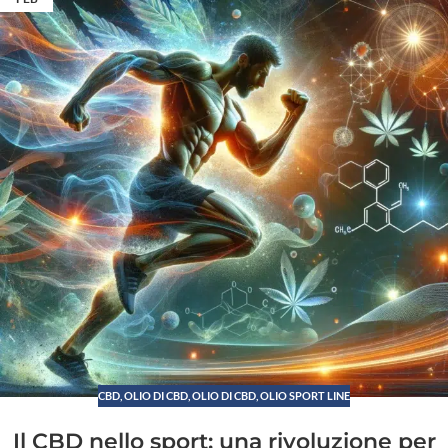
CBD
,
OLIO DI CBD
,
OLIO DI CBD, OLIO SPORT LINE
Il CBD nello sport: una rivoluzione per