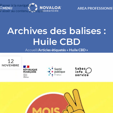
Passer à la navigation
AREA PROFESSIONIS
MENU
Passer au contenu principal
Archives des balises :
Huile CBD
Accueil
/
Articles étiquetés « Huile CBD »
12
NOVEMBRE