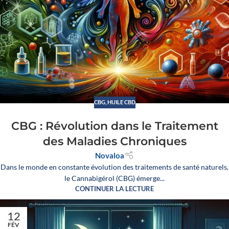
CBG
,
HUILE CBD
CBG : Révolution dans le Traitement
des Maladies Chroniques
Novaloa
Dans le monde en constante évolution des traitements de santé naturels,
le Cannabigérol (CBG) émerge...
CONTINUER LA LECTURE
12
FÉV