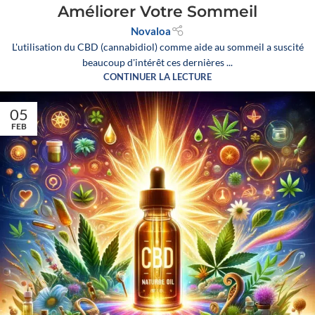
Améliorer Votre Sommeil
Novaloa
L'utilisation du CBD (cannabidiol) comme aide au sommeil a suscité
beaucoup d'intérêt ces dernières ...
CONTINUER LA LECTURE
05
FEB